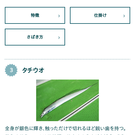
特徴
仕掛け
さばき方
タチウオ
3
全身が銀色に輝き、触っただけで切れるほど鋭い歯を持つ。