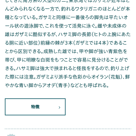
してきた南方系の大型のカニ。東京湾ではガザミが近年ほと
んどみられなくなる一方で、釣れるワタリガニのほとんどが本
種となっている。ガサミと同様に一番後ろの脚先は平たいオ
ール状の遊泳脚で、これを使って活発に泳ぐ。雌や未成体の
雄はガザミに酷似するが、ハサミ脚の長節（ヒトの上腕にあた
る胴に近い部位）前縁の棘が3本（ガザミでは4本）であるこ
とから区別できる。成熟した雄では、甲や脚が強い青紫色を
帯び、甲に明瞭な白斑をもつことで容易に見分けることがで
きる。ハサミ脚は強大で挟まれると怪我をするので、釣り上げ
た際には注意。ガザミより派手な色彩からオイラン（花魁）、鮮
やかな青い脚からアオデ（青手）などとも呼ばれる。
特徴