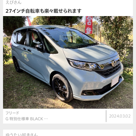
えびさん
27インチ自転車も楽々載せられます
フリード
2024.03.02
G 特別仕様車 BLACK …
ゆうたい好きさん