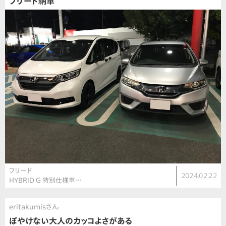
フリード納車
フリード
2024.02.22
HYBRID G 特別仕様車…
eritakumisさん
ぼやけない大人のカッコよさがある