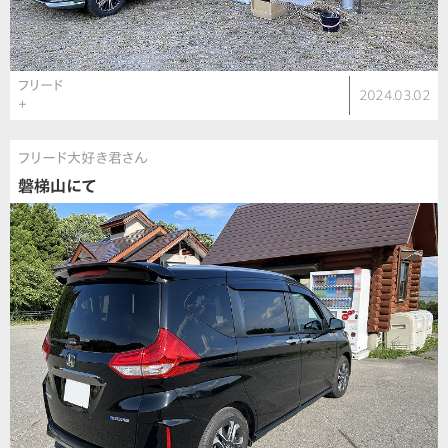
フリード
2024.03.02
＋
フリード大好き君さん
磐梯山にて