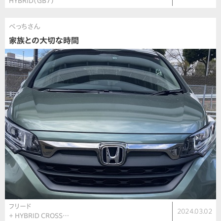
HYBRID（GB7）
べっちさん
家族との大切な時間
フリード
2024.03.02
＋ HYBRID CROSS…