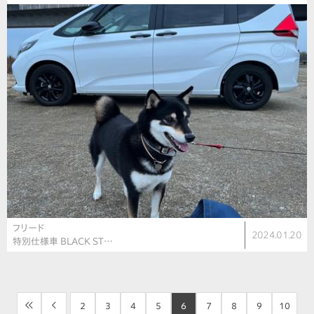
フリード
2024.01.20
特別仕様車 BLACK ST…
<<
<
2
3
4
5
6
7
8
9
10