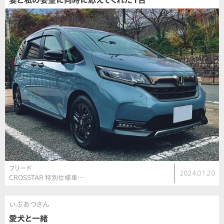
妻と私の要望に同時に応えてくれた1台
フリード
2024.01.20
CROSSTAR 特別仕様車…
いぶあつさん
愛犬と一緒