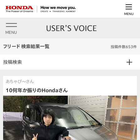
MENU
MENU
フリード 検索結果一覧
投稿件数653件
投稿検索
あちゃぴ〜さん
10何年か振りのHondaさん