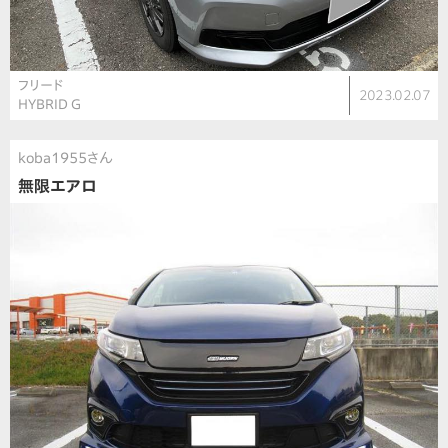
フリード
2023.02.07
HYBRID G
koba1955さん
無限エアロ