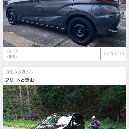
フリード
2023.02.10
（GB5）
田舎の山男さん
フリ－ドと登山