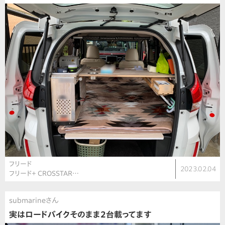
フリード
2023.02.04
フリード＋ CROSSTAR…
submarineさん
実はロードバイクそのまま2台載ってます