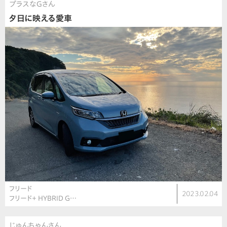
プラスなGさん
夕日に映える愛車
フリード
2023.02.04
フリード＋ HYBRID G…
じゅんちゃんさん