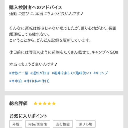
購入検討者へのアドバイス
通勤に遊びに、本当にちょうど良いんです🎵
そんなに運転は好きじゃない私でしたが、乗り心地がよく、長距
離運転しても疲れない。
ということから、どんどん記録を更新しています。
休日前には写真のように荷物をたくさん載せて、キャンプへGO‼️
本当にちょうど良いんです🎵
#家族と一緒
#運転が好き
#趣味を楽しむ（趣味使い）
#キャンプ
#車中泊
#休日（私の休日）
総合評価
★★★★★
お気に入りポイント
外観
内装/居住性
走行性能
乗り心地