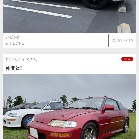
シビック
2026.07.19
e:HEV RS
むげんCR-Xさん
NEW
仲間と！