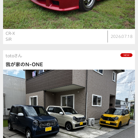
CR-X
2026.07.18
SiR
totoさん
NEW
我が家のN-ONE