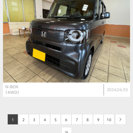
N-BOX
2026.06.30
（4WD）
1
2
3
4
5
6
7
8
9
10
>
>>