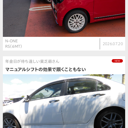
N-ONE
2026.07.20
RS（6MT）
年金日が待ち遠しい貧乏爺さん
NEW
マニュアルシフトの効果で躓くこともない