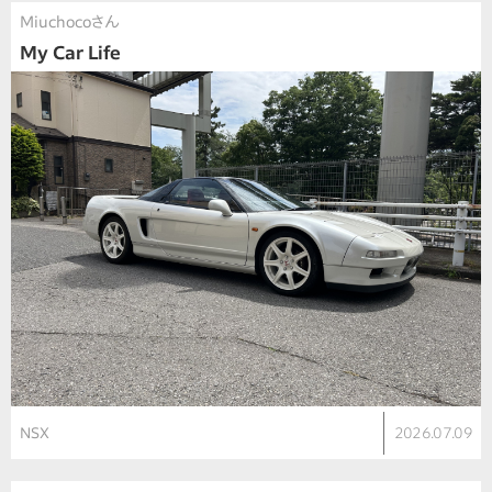
Miuchocoさん
My Car Life
NSX
2026.07.09