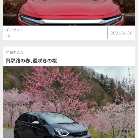
インサイト
2026.04.30
LX
Markさん
飛騨路の春、遅咲きの桜