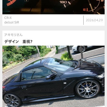
CR-X
2026.04.29
delsol SiR
アキモリさん
デザイン 重視？