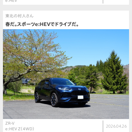
e:HEV
東北の村人さん
春だ。スポーツe:HEVでドライブだ。
ZR-V
2026.04.26
e:HEV Z（4WD）