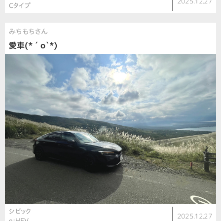
2025.12.27
Cタイプ
みちもちさん
愛車(*´o`*)
シビック
2025.12.27
e:HEV