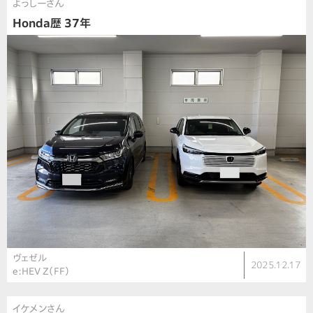
よっしーさん
Honda歴 37年
ヴェゼル
2025.12.17
e:HEV Z（FF）
イケメンさん