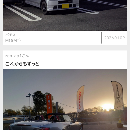
バモス
2026.01.09
M（5MT）
zen-ap1さん
これからもずっと