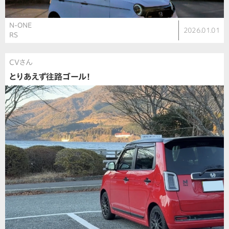
N-ONE
2026.01.01
RS
CVさん
とりあえず往路ゴール！