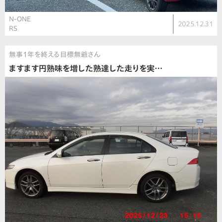
N-ONE
2025.12.31
RS
無事1年を終える目標無爺さん
ますます円熟味を増した熟達した走りを実…