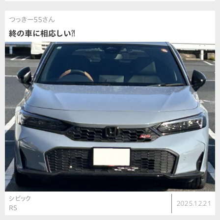
つっきー55さん
終の車に相応しい⁈
シビック
2025.12.21
RS