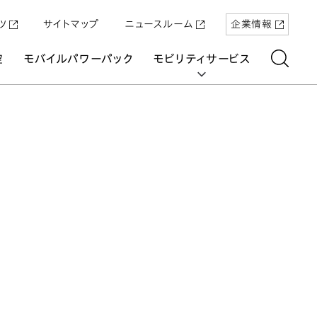
ツ
サイトマップ
ニュースルーム
企業情報
空
モバイルパワーパック
モビリティサービス
aring
「Super-ONE」を5月22日（金）に発売
原付一種の電動二輪パーソナルコ
パワープロダクツ
マリン
航空
航空
UNI-ONE
ミューター「ICON e:」