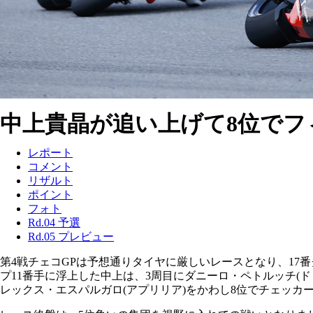
中上貴晶が追い上げて8位でフ
レポート
コメント
リザルト
ポイント
フォト
Rd.04 予選
Rd.05 プレビュー
第4戦チェコGPは予想通りタイヤに厳しいレースとなり、17番グリ
プ11番手に浮上した中上は、3周目にダニーロ・ペトルッチ(ド
レックス・エスパルガロ(アプリリア)をかわし8位でチェッカ