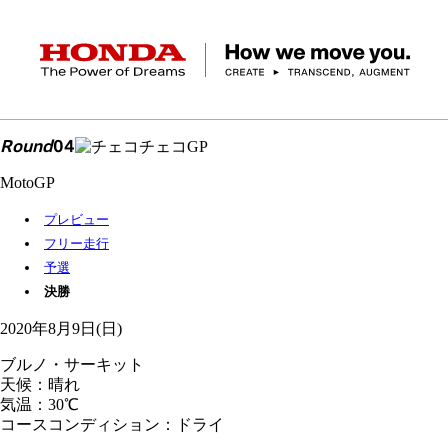
HONDA The Power of Dreams
Round
04
チェコGP
クルマ
バイク
パワープロダクツ
マリン
航空
モバイルパワーパック
モビリティサービス
MotoGP
カーラインアップ
ラインアップ
耕うん機
ポータブル
HondaJet
クルマ
バイクレンタル
パワープロダクツ一覧
販売・修理店検索
航空エンジン
バイク
プレビュー
フリー走行
軽自動車
コンパクトカー
Honda ON
HondaGO BIKE
取扱店検索
発電機
ミドル
アクセサリー
無償修理情報
取扱説明書
予選
RENTAL
ミニバン
SUV
決勝
Honda Monthly
Honda Dream
除雪機
ハイパワー
ライディングギア
取扱説明書
価格表
Owner
自転車
ネットワーク
2020年8月9日(日)
ハッチバック・
スポーツ・セダン
EveryGo
SmaChari
ブルノ・サーキット
天候：晴れ
気温：30℃
コースコンディション：ドライ