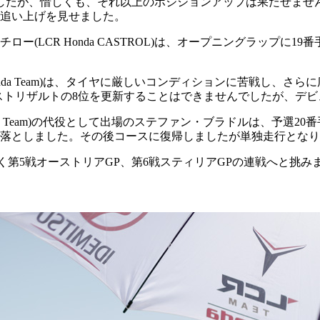
したが、惜しくも、それ以上のポジションアップは果たせません
い追い上げを見せました。
ー(LCR Honda CASTROL)は、オープニングラップに
 Honda Team)は、タイヤに厳しいコンディションに苦戦し
ベストリザルトの8位を更新することはできませんでしたが、デ
nda Team)の代役として出場のステファン・ブラドルは、予選
落としました。その後コースに復帰しましたが単独走行となり
く第5戦オーストリアGP、第6戦スティリアGPの連戦へと挑み