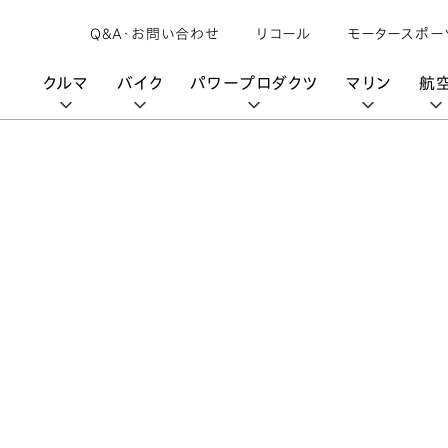
Q&A・お問い合わせ
リコール
モータースポー
クルマ
バイク
パワープロダクツ
マリン
航
購入検討中の方へ
取扱説明書/
カタログ閲覧
カタログ閲覧
モビリティロボット
バイクアプリ
パワープロダクツブランド
オーナーサポート
動画ギャラリー
HondaJet
パーツカタログ
販売店検索
Honda Total Care
UNI-ONE
HondaJet Sh
水上のカーボンニュートラル
取扱店検索
Honda Marine DNA
Service
HondaGO
「電動推進機」
展示・試乗車検索
アフターサービス
テクノロジー
世界のプロが選んだ Honda
セルフ見積り
Honda CONNECT
My Honda