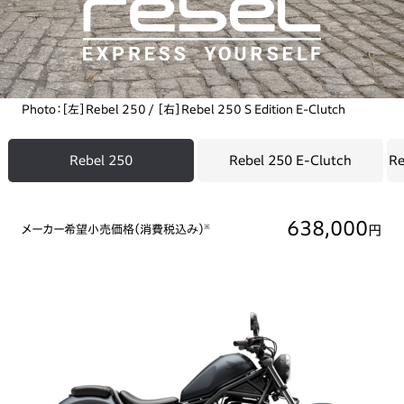
Photo：［左］Rebel 250 / ［右］Rebel 250 S Edition E-Clutch
Rebel 250
Rebel 250 E-Clutch
Re
638,000
円
メーカー希望小売価格（消費税込み）
※