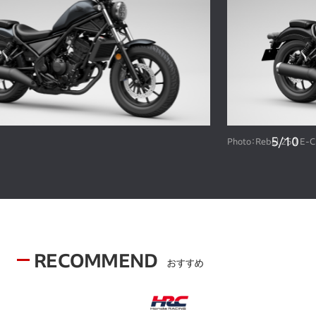
6
/
10
Photo：Rebel 250 E-Clutch
RECOMMEND
おすすめ