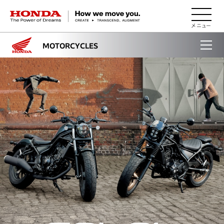
HONDA The Power of Dreams
MOTORCYCLES