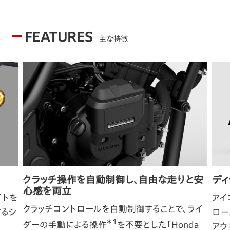
FEATURES
主な特徴
クラッチ操作を自動制御し、自由な走りと安
デ
心感を両立
イトを
アイ
クラッチコントロールを自動制御することで、ライ
するシ
ロー
＊1
ダーの手動による操作
を不要とした「Honda
アウ