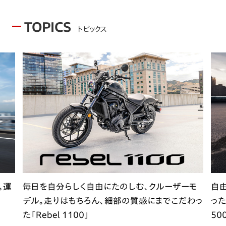
TOPICS
トピックス
。運
毎日を自分らしく自由にたのしむ、クルーザーモ
自
デル。走りはもちろん、細部の質感にまでこだわっ
った
た「Rebel 1100」
50