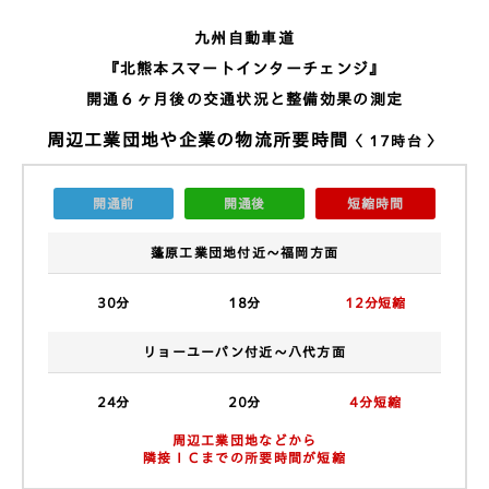
オルタナティブデータ
九州自動車道
『北熊本スマートインターチェンジ』
交通安全
開通６ヶ月後の交通状況と整備効果の測定
周辺工業団地や企業の物流所要時間
〈 17時台 〉
防災減災
開通前
開通後
短縮時間
導入企業
蓬原工業団地付近〜福岡方面
トピックス
30分
18分
12分短縮
コラム
リョーユーパン付近〜八代方面
資料一覧
24分
20分
4分短縮
お問い合わせ
周辺工業団地などから
隣接ＩＣまでの所要時間が短縮