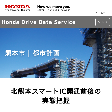
HONDA The Power of Dreams
MENU
TOP
熊本市 | 都市計画
サービス
活用事例
路面管理
北熊本スマートIC開通前後の
渋滞対策
実態把握
都市計画