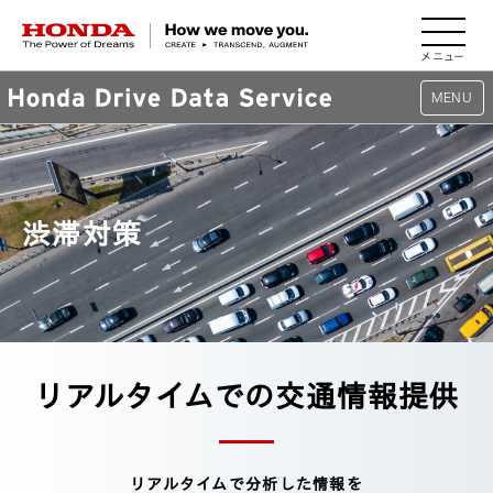
HONDA The Power of Dreams
MENU
TOP
渋滞対策
サービス
活用事例
路面管理
リアルタイムでの交通情報提供
渋滞対策
都市計画
リアルタイムで分析した情報を