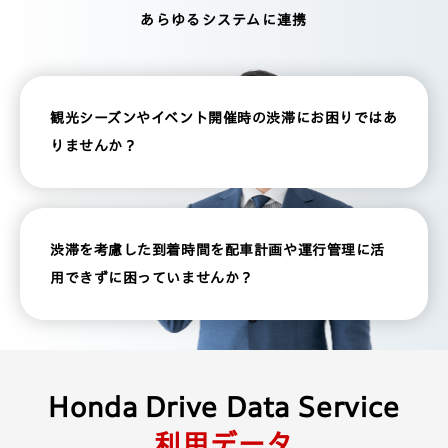
あらゆるシステムに連携
オルタナティブデータ
交通安全
観光シーズンやイベント開催時の渋滞にお困りではあ
防災減災
りませんか？
導入企業
トピックス
渋滞を考慮した到着時間を配車計画や運行管理に活
用できずに困っていませんか？
コラム
資料一覧
お問い合わせ
Honda Drive Data Service
利用データ