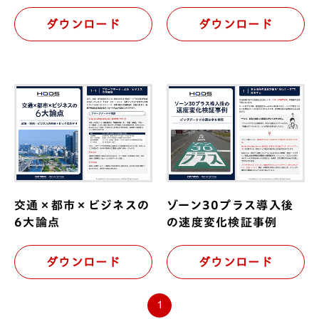
ダウンロード
ダウンロード
交通安全
防災減災
導入企業
トピックス
コラム
資料一覧
交通×都市×ビジネスの
ゾーン30プラス導入後
6大論点
の速度変化検証事例
お問い合わせ
ダウンロード
ダウンロード
1