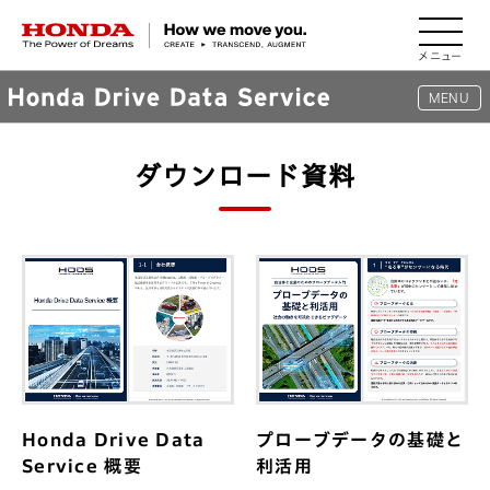
HONDA The Power of Dreams
MENU
ダウンロード資料
TOP
サービス
活用事例
路面管理
渋滞対策
都市計画
Honda Drive Data
プローブデータの基礎と
Service 概要
利活用
オルタナティブデータ