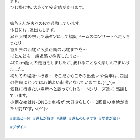
ます。
ひじ掛けも、大きくて安定感があります。
家族3人が夫々のＮで通勤しています。
休日には、遠出もします。
瀬戸大橋の根元で満タンにして福岡ドームのコンサートへ走りき
ったり…
香川県の西端から淡路島の北端までを…
ほとんどを一般道路で往復したりと…
400km超えの走行もしましたが、疲れることなく楽しんでまいり
ました。
初めての場所へ行き… そこだからこその出会いや食事は、四国
の住民にとっては心地よい刺激となっていますよ。(^_^)v
気軽に行きたい場所へと誘ってくれる… Ｎシリーズ達に 感謝し
ています。
小柄な娘はN-ONEの車格が 大好きらしく… ２回目の車検が当
たり前❗です。ヽ(^^)v
#家族と一緒
#運転が好き
#通勤
#運転のしやすさ
#燃費が良い
#デザイン