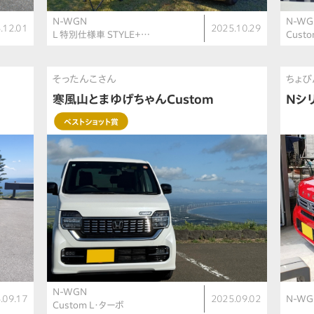
N-WGN
N-WG
.12.01
2025.10.29
L 特別仕様車 STYLE＋…
Cust
そったんこさん
ちょび
寒風山とまゆげちゃんCustom
Nシ
ベストショット賞
N-WGN
.09.17
2025.09.02
N-WG
Custom L・ターボ