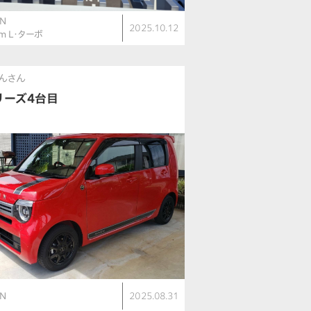
N
2025.10.12
om L・ターボ
んさん
リーズ4台目
N
2025.08.31