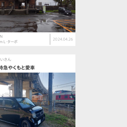
N
2024.04.26
om L・ターボ
じいさん
特急やくもと愛車