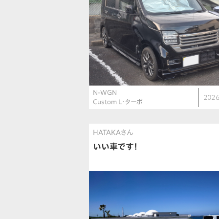
N-WGN
2026
Custom L・ターボ
HATAKAさん
いい車です！