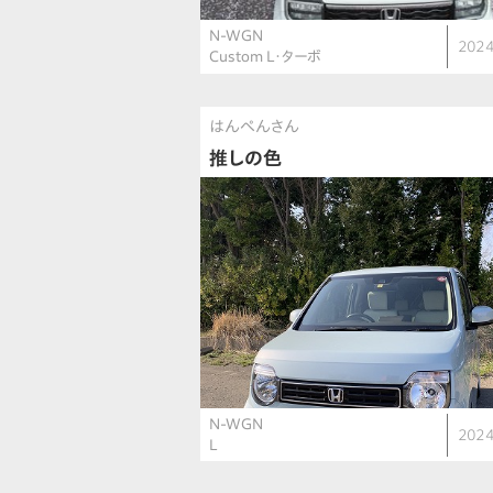
N-WGN
2024
Custom L・ターボ
はんぺんさん
推しの色
N-WGN
2024
L