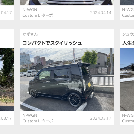
N-WGN
N-WG
.04.17
2024.04.14
Custom L・ターボ
Cust
かずさん
シュウ
コンパクトでスタイリッシュ
人生
N-WGN
N-WG
.03.17
2024.03.17
Custom L・ターボ
Cust