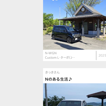
N-WGN
2025
Custom L・ターボ（J…
きっきさん
Nのある生活♪