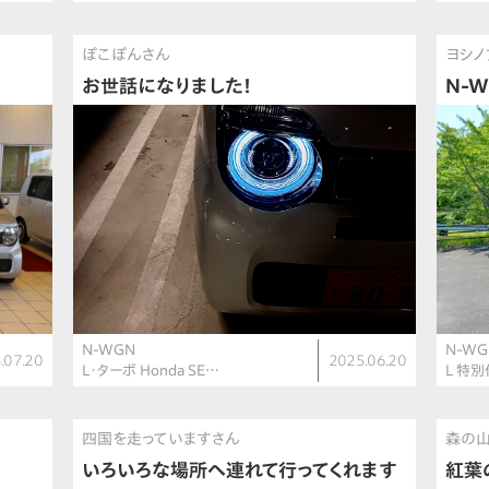
ぽこぽんさん
ヨシノ
お世話になりました！
N-W
N-WGN
N-WG
.07.20
2025.06.20
L・ターボ Honda SE…
L 特別
四国を走っていますさん
森の
いろいろな場所へ連れて行ってくれます
紅葉