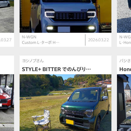
N-WGN
N-WG
.03.27
2026.03.22
Custom L・ターボ H…
L・Ho
ヨシノブさん
バシ
STYLE＋ BITTER でのんびり…
Hon