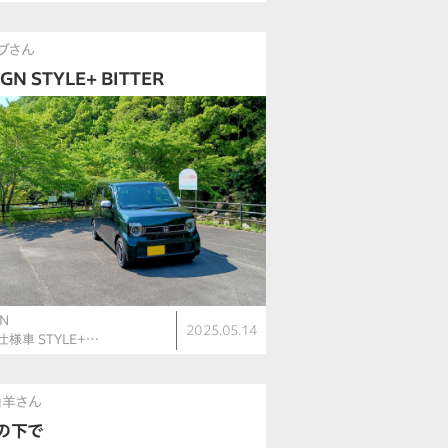
ブさん
GN STYLE+ BITTER
N
2025.05.14
仕様車 STYLE＋…
山羊さん
の下で