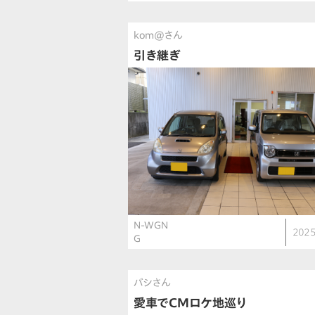
kom@さん
引き継ぎ
N-WGN
2025
G
バシさん
愛車でCMロケ地巡り