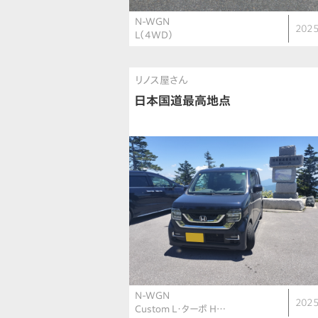
N-WGN
2025
L（4WD）
リノス屋さん
日本国道最高地点
N-WGN
2025
Custom L・ターボ H…