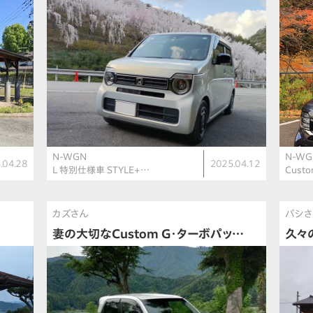
N-WGN
N-WG
.04.28
2025.04.12
L 特別仕様車 STYLE+…
Cust
カズさん
バシ
妻の大切なCustom G・ターボパッ…
久々