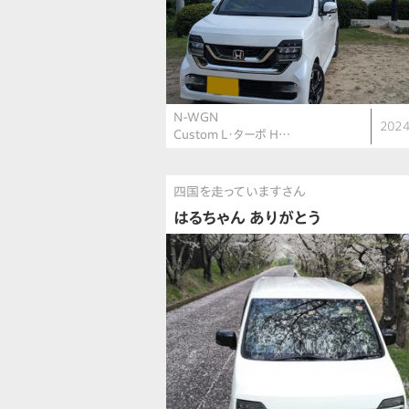
N-WGN
2024
Custom L・ターボ H…
四国を走っていますさん
はるちゃん ありがとう