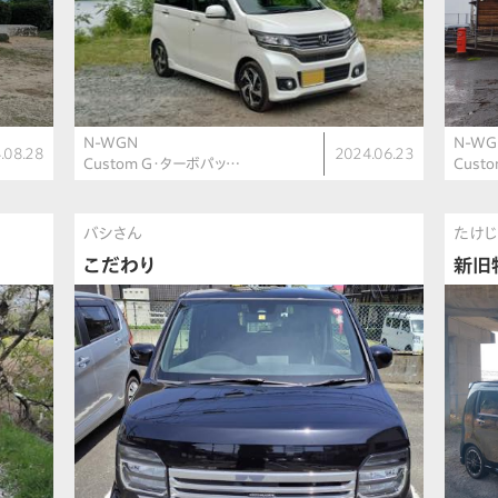
N-WGN
N-WG
.08.28
2024.06.23
Custom G・ターボパッ…
Cust
バシさん
たけ
こだわり
新旧