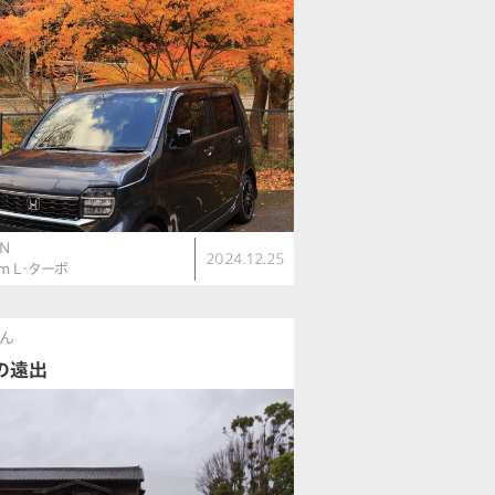
N
2024.12.25
om L・ターボ
さん
の遠出