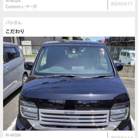
N-WGN
2024.04.17
Custom L・ターボ
バシさん
こだわり
N-WGN