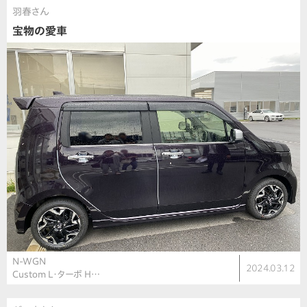
羽春さん
宝物の愛車
N-WGN
2024.03.12
Custom L・ターボ H…