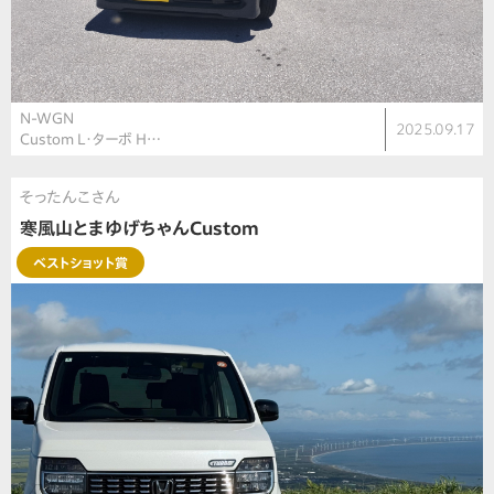
N-WGN
2025.09.17
Custom L・ターボ H…
そったんこさん
寒風山とまゆげちゃんCustom
ベストショット賞