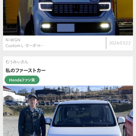
N-WGN
2026.03.22
Custom L・ターボ H…
むぅみぃさん
私のファーストカー
Hondaファン賞