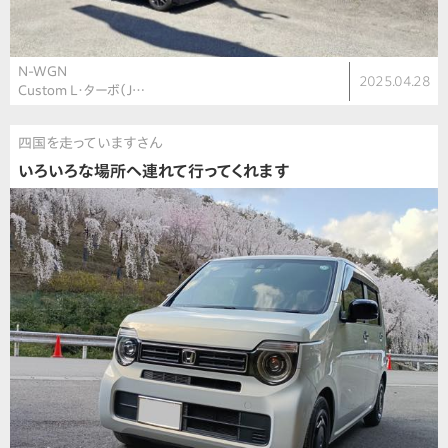
N-WGN
2025.04.28
Custom L・ターボ（J…
四国を走っていますさん
いろいろな場所へ連れて行ってくれます