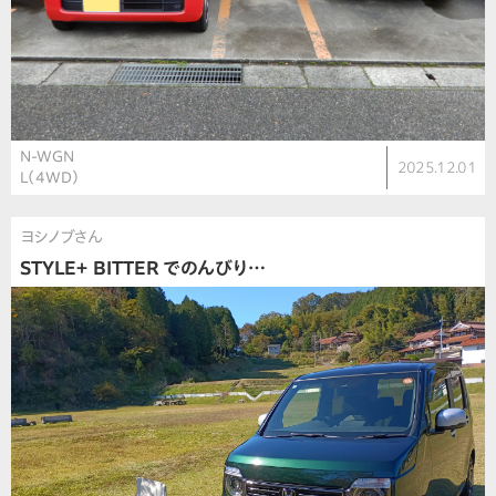
N-WGN
2025.12.01
L（4WD）
ヨシノブさん
STYLE＋ BITTER でのんびり…