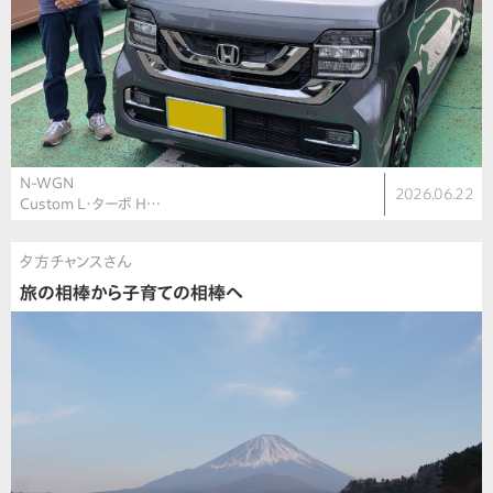
N-WGN
2026.06.22
Custom L・ターボ H…
夕方チャンスさん
旅の相棒から子育ての相棒へ