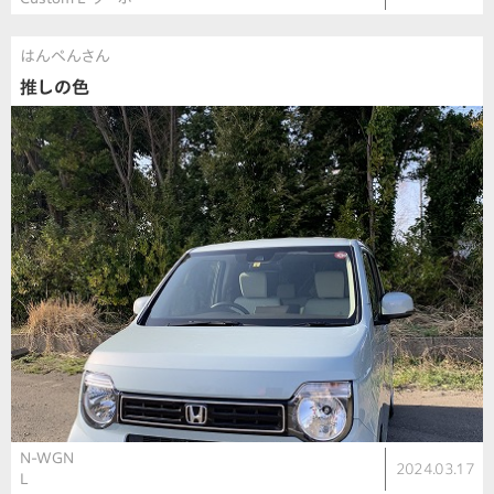
はんぺんさん
推しの色
N-WGN
2024.03.17
L