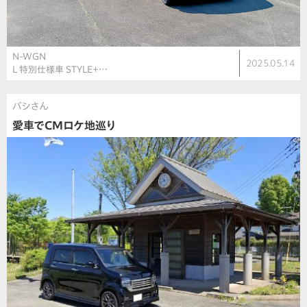
N-WGN
2025.05.14
L 特別仕様車 STYLE＋…
バシさん
愛車でCMロケ地巡り