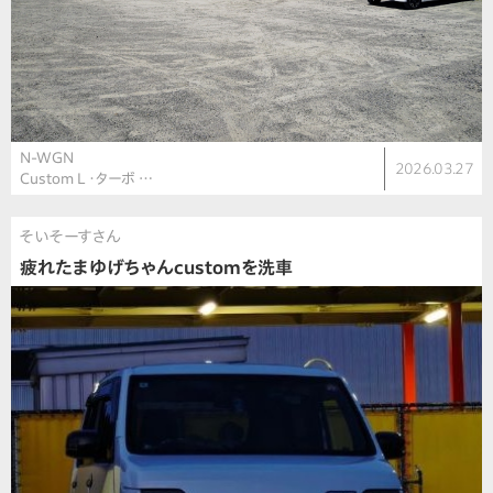
N-WGN
2026.03.27
Custom L ・ターボ …
そいそーすさん
疲れたまゆげちゃんcustomを洗車