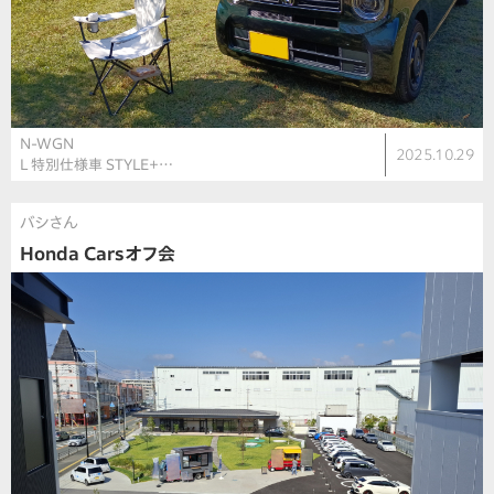
N-WGN
2025.10.29
L 特別仕様車 STYLE＋…
バシさん
Honda Carsオフ会