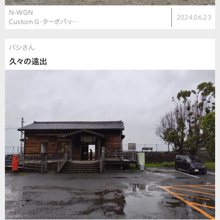
N-WGN
2024.06.23
Custom G・ターボパッ…
バシさん
久々の遠出