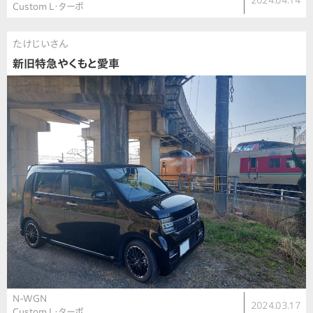
2024.04.14
Custom L・ターボ
たけじいさん
新旧特急やくもと愛車
N-WGN
2024.03.17
Custom L・ターボ