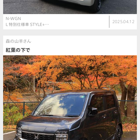
N-WGN
2025.04.12
L 特別仕様車 STYLE+…
森の山羊さん
紅葉の下で