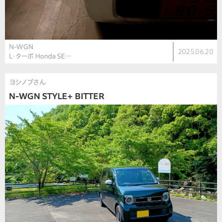
N-WGN
2025.06.20
L・ターボ Honda SE…
ヨシノブさん
N-WGN STYLE+ BITTER