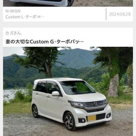
N-WGN
2024.08.28
Custom L・ターボ H…
カズさん
妻の大切なCustom G・ターボパッ…