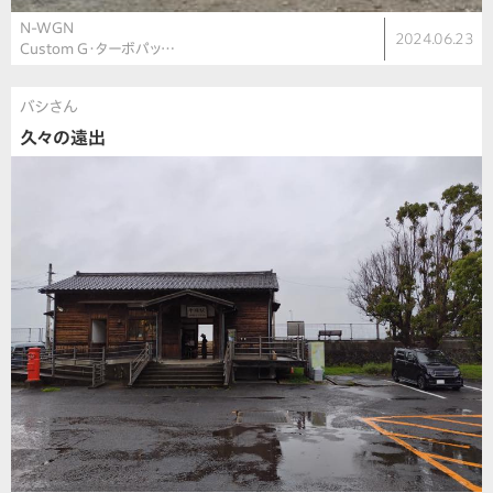
N-WGN
2024.06.23
Custom G・ターボパッ…
バシさん
久々の遠出