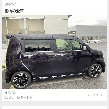
羽春さん
宝物の愛車
N-WGN
2024.03.12
Custom L・ターボ H…