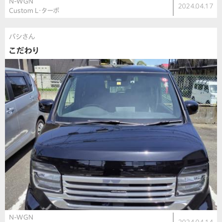
N-WGN
2024.04.17
Custom L・ターボ
バシさん
こだわり
N-WGN