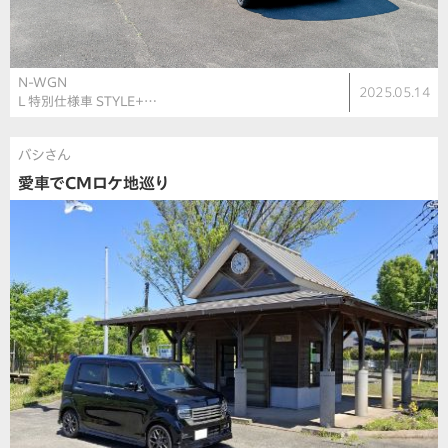
N-WGN
2025.05.14
L 特別仕様車 STYLE＋…
バシさん
愛車でCMロケ地巡り