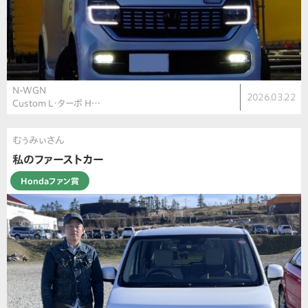
N-WGN
2026.03.22
Custom L・ターボ H…
むぅみぃさん
私のファーストカー
Hondaファン賞