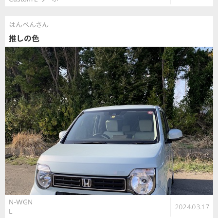
はんぺんさん
推しの色
N-WGN
2024.03.17
L