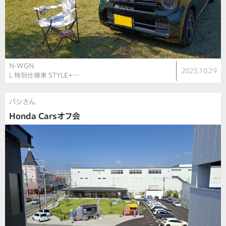
N-WGN
2025.10.29
L 特別仕様車 STYLE＋…
バシさん
Honda Carsオフ会