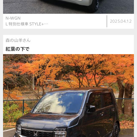
N-WGN
2025.04.12
L 特別仕様車 STYLE+…
森の山羊さん
紅葉の下で