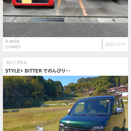
N-WGN
2025.12.01
L（4WD）
ヨシノブさん
STYLE＋ BITTER でのんびり…