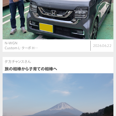
N-WGN
2026.06.22
Custom L・ターボ H…
夕方チャンスさん
旅の相棒から子育ての相棒へ