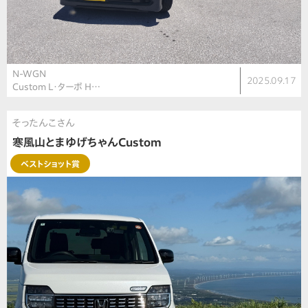
N-WGN
2025.09.17
Custom L・ターボ H…
そったんこさん
寒風山とまゆげちゃんCustom
ベストショット賞