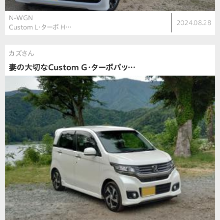
N-WGN
2024.08.28
Custom L・ターボ H…
カズさん
妻の大切なCustom G・ターボパッ…