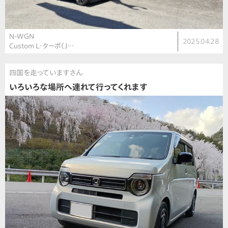
N-WGN
2025.04.28
Custom L・ターボ（J…
四国を走っていますさん
いろいろな場所へ連れて行ってくれます