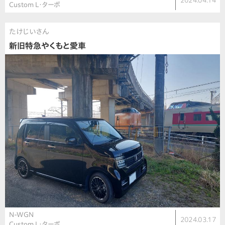
2024.04.14
Custom L・ターボ
たけじいさん
新旧特急やくもと愛車
N-WGN
2024.03.17
Custom L・ターボ