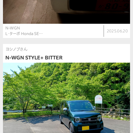
N-WGN
2025.06.20
L・ターボ Honda SE…
ヨシノブさん
N-WGN STYLE+ BITTER