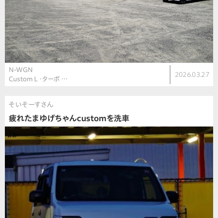
N-WGN
2026.03.27
Custom L ・ターボ …
そいそーすさん
疲れたまゆげちゃんcustomを洗車