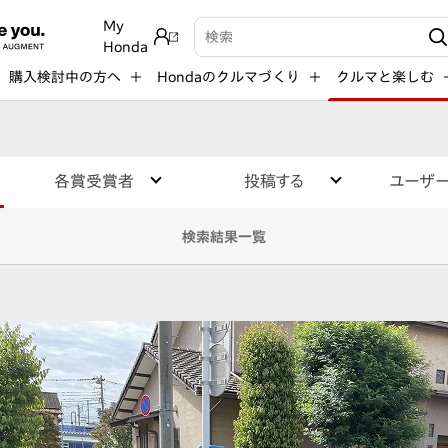
My
検索キーワード入力
Honda
購入検討中の方へ
Hondaのクルマづくり
クルマと楽しむ
各賞受賞者
投稿する
ユーザ
検索結果一覧