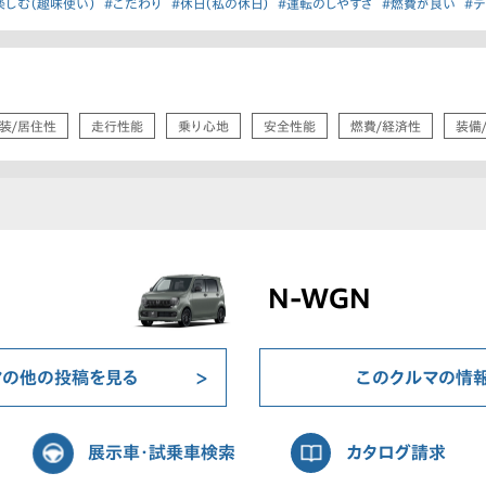
楽しむ（趣味使い）
#こだわり
#休日（私の休日）
#運転のしやすさ
#燃費が良い
#
装/居住性
走行性能
乗り心地
安全性能
燃費/経済性
装備
N-WGN
マの他の投稿を見る
このクルマの情
展示車・試乗車検索
カタログ請求