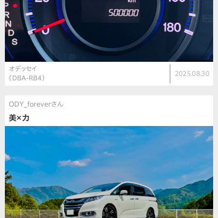
オデッセイ
2025.08.30
（DBA-RB4）
ODY_foreverさん
美×力