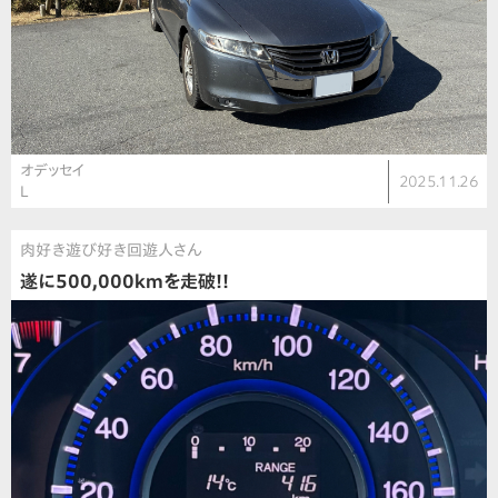
オデッセイ
2025.11.26
L
肉好き遊び好き回遊人さん
遂に500,000kmを走破!!