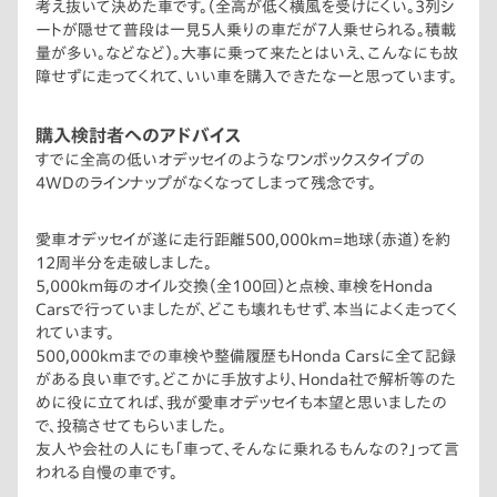
考え抜いて決めた車です。（全高が低く横風を受けにくい。3列シ
ートが隠せて普段は一見5人乗りの車だが7人乗せられる。積載
量が多い。などなど）。大事に乗って来たとはいえ、こんなにも故
障せずに走ってくれて、いい車を購入できたなーと思っています。
購入検討者へのアドバイス
すでに全高の低いオデッセイのようなワンボックスタイプの
4WDのラインナップがなくなってしまって残念です。
愛車オデッセイが遂に走行距離500,000km=地球（赤道）を約
12周半分を走破しました。
5,000km毎のオイル交換（全100回）と点検、車検をHonda
Carsで行っていましたが、どこも壊れもせず、本当によく走ってく
れています。
500,000kmまでの車検や整備履歴もHonda Carsに全て記録
がある良い車です。どこかに手放すより、Honda社で解析等のた
めに役に立てれば、我が愛車オデッセイも本望と思いましたの
で、投稿させてもらいました。
友人や会社の人にも「車って、そんなに乗れるもんなの？」って言
われる自慢の車です。