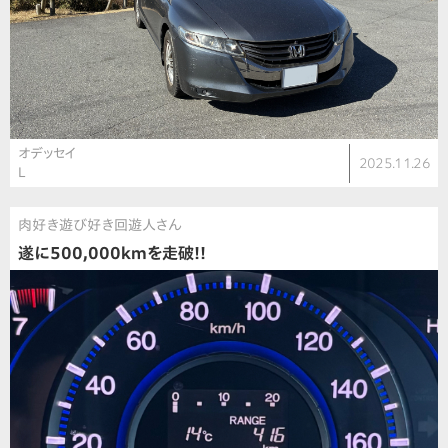
オデッセイ
2025.11.26
L
肉好き遊び好き回遊人さん
遂に500,000kmを走破!!