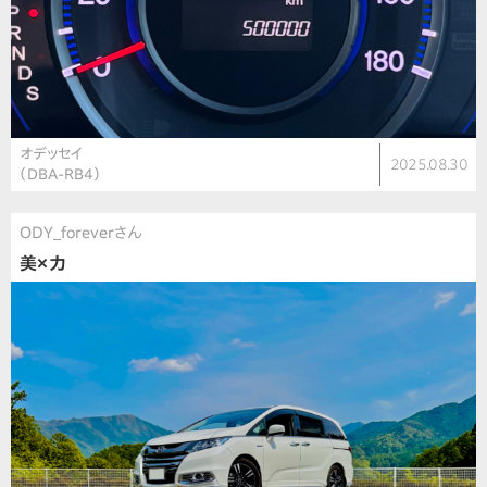
オデッセイ
2025.08.30
（DBA-RB4）
ODY_foreverさん
美×力