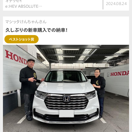
オデッセイ
2024.08.24
e:HEV ABSOLUTE…
マシッタけんちゃんさん
久しぶりの新車購入での納車！
ベストショット賞