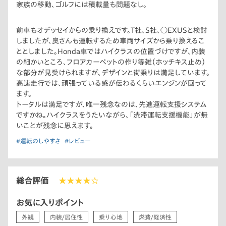
家族の移動、ゴルフには積載量も問題なし。
前車もオデッセイからの乗り換えです。T社、S社、◯EXUSと検討
しましたが、奥さんも運転するため車両サイズから乗り換えるこ
ととしました。Honda車ではハイクラスの位置づけですが、内装
の細かいところ、フロアカーペットの作り等雑（ホッチキス止め）
な部分が見受けられますが、デザインと街乗りは満足しています。
高速走行では、頑張っている感が伝わるくらいエンジンが回って
ます。
トータルは満足ですが、唯一残念なのは、先進運転支援システム
ですかね。ハイクラスをうたいながら、「渋滞運転支援機能」が無
いことが残念に思えます。
#運転のしやすさ
#レビュー
総合評価
★★★★☆
お気に入りポイント
外観
内装/居住性
乗り心地
燃費/経済性