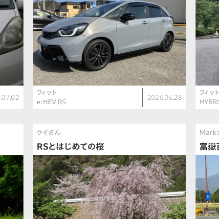
フィット
フィッ
.07.02
2026.06.28
e:HEV RS
HYB
ケイさん
Mar
RSとはじめての桜
富嶽