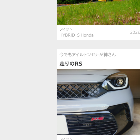
フィット
2026
HYBRID・S Honda…
今でもアイルトンセナが神さん
走りのRS
フィット