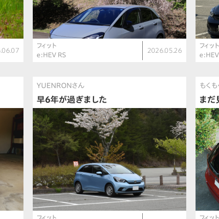
フィット
フィッ
.06.07
2026.05.26
e:HEV RS
e:HE
YUENRONさん
もくも
早6年が過ぎました
まだ
フィット
フィッ