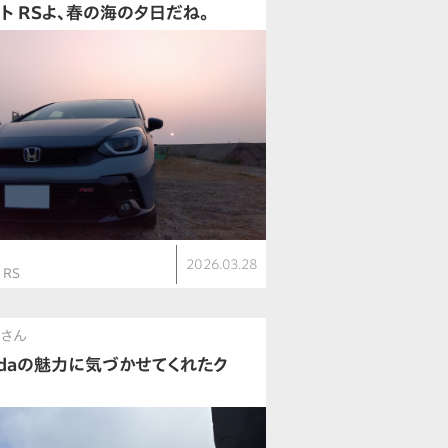
ット RSよ、春の海の夕日だね。
ト
2026.03.28
 RS
ちさん
ndaの魅力に気づかせてくれたク