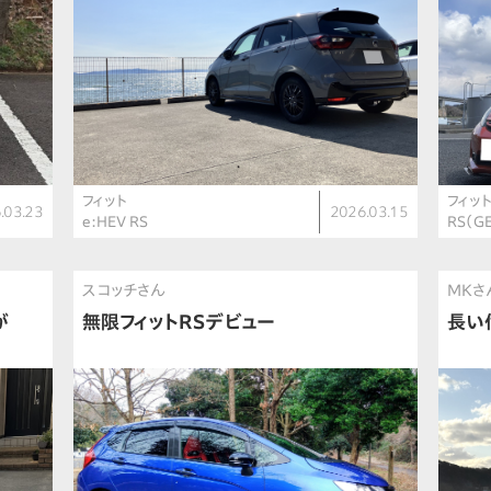
フィット
フィッ
.03.23
2026.03.15
e:HEV RS
RS（G
スコッチさん
MKさ
が
無限フィットRSデビュー
長い