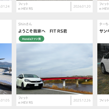
フィット
フィッ
.01.24
2026.01.20
e:HEV RS
e:HEV
Shinさん
ターち
ようこそ我家へ FIT RS君
サン
Hondaファン賞
フィット
.01.05
2025.12.26
フィッ
e:HEV RS