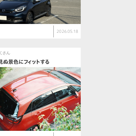
ト
2026.05.18
V
くさん
見ぬ景色にフィットする
ト