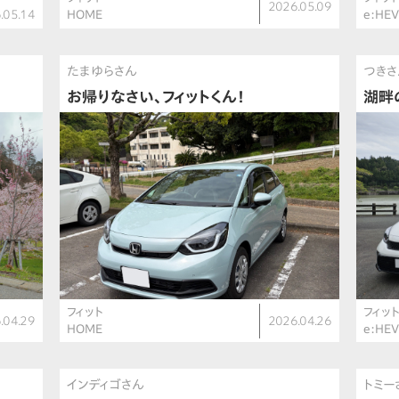
2026.05.09
.05.14
HOME
e:HEV
たまゆらさん
つきさ
お帰りなさい、フィットくん！
湖畔
フィット
フィッ
.04.29
2026.04.26
HOME
e:HEV
インディゴさん
トミー