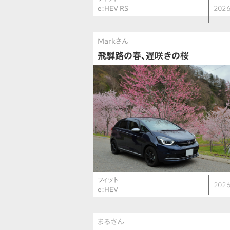
e:HEV RS
2026
Markさん
飛騨路の春、遅咲きの桜
フィット
2026
e:HEV
まるさん