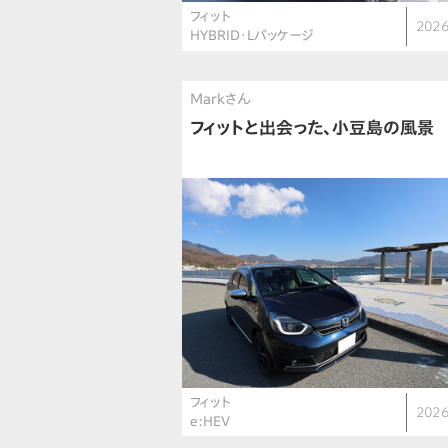
フィット
2026
HYBRID･Lパッケージ
Markさん
フィットと出会った、小豆島の風景
フィット
2026
e:HEV