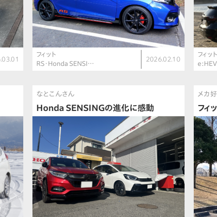
フィット
フィッ
.03.01
2026.02.10
RS・Honda SENSI…
e:HE
なとこんさん
メカ
Honda SENSINGの進化に感動
フィ