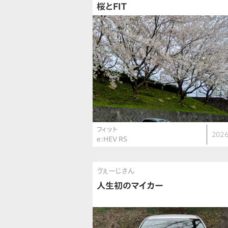
桜とFIT
フィット
2026
e:HEV RS
ゔぇーじさん
人生初のマイカー