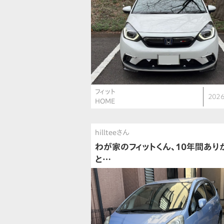
フィット
2026
HOME
hillteeさん
わが家のフィットくん、10年間あり
と…