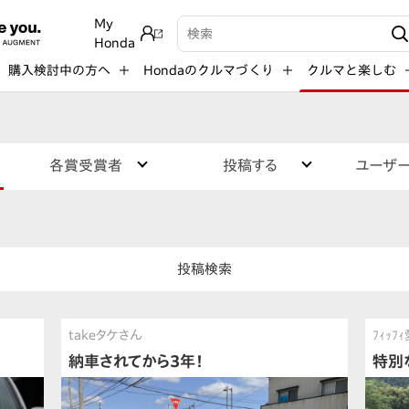
My
検索キーワード入力
Honda
購入検討中の方へ
Hondaのクルマづくり
クルマと楽しむ
各賞受賞者
投稿する
ユーザ
投稿検索
takeタケさん
ﾌｨｯ
納車されてから3年！
特別