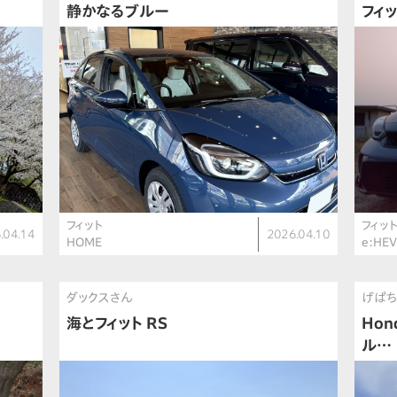
静かなるブルー
フィ
フィット
フィッ
.04.14
2026.04.10
HOME
e:HEV
ダックスさん
げぱ
海とフィット RS
Ho
ル…