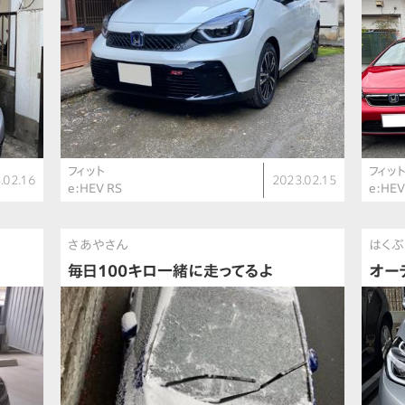
フィット
フィッ
.02.16
2023.02.15
e:HEV RS
e:HE
さあやさん
はくぶ
毎日100キロ一緒に走ってるよ
オー