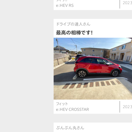
2023
e:HEV RS
ドライブの達人さん
最高の相棒です！
フィット
2023
e:HEV CROSSTAR
ぶんぶん丸さん