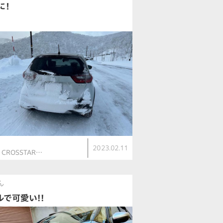
に！
ト
2023.02.11
V CROSSTAR…
ん
ルで可愛い!!