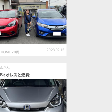
ト
2023.02.15
V HOME 20周…
んさん
ディオレスと燃費