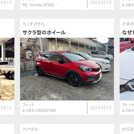
.02.13
2023.02.13
RS・Honda SENSI…
e:HEV
ろくすけさん
かき
サクラ型のホイール
なぜ
フィット
フィッ
.02.12
2023.02.12
e:HEV CROSSTAR
e:HEV
ぺぺさん
のぶ