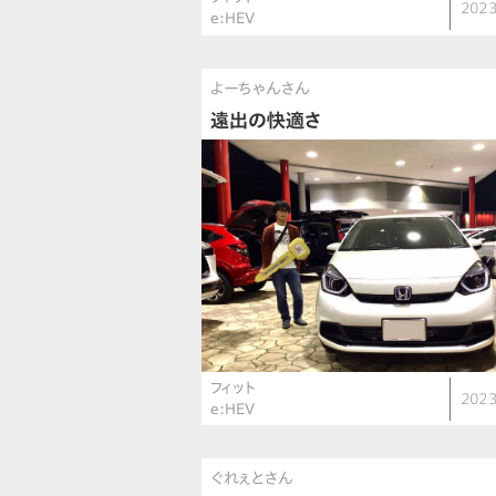
2023
e:HEV
よーちゃんさん
遠出の快適さ
フィット
2023
e:HEV
ぐれぇとさん