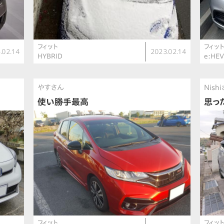
フィット
フィッ
.02.14
2023.02.14
HYBRID
e:HEV
やすさん
Nish
使い勝手最高
思っ
フィット
フィッ