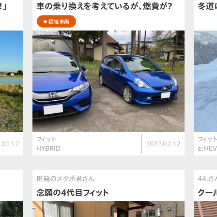
！」
車の乗り換えを考えているが、燃費が？
冬道
福祉車両
フィット
フィッ
.02.12
2023.02.12
HYBRID
e:HE
田島のメタボ君さん
44.さ
念願の4代目フィット
クー