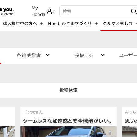
My
検索キーワード入力
Honda
購入検討中の方へ
Hondaのクルマづくり
クルマと楽しむ
各賞受賞者
投稿する
ユーザ
投稿検索
ゴン太さん
みっち
シームレスな加速感と安全機能がいい。
思い