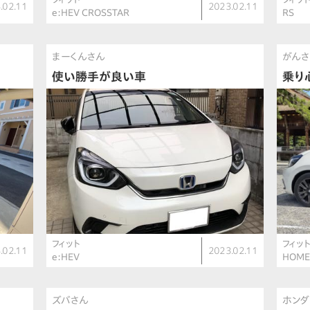
.02.11
2023.02.11
e:HEV CROSSTAR
RS
まーくんさん
がんさ
使い勝手が良い車
乗り
フィット
フィッ
.02.11
2023.02.11
e:HEV
HOM
ズバさん
ホン