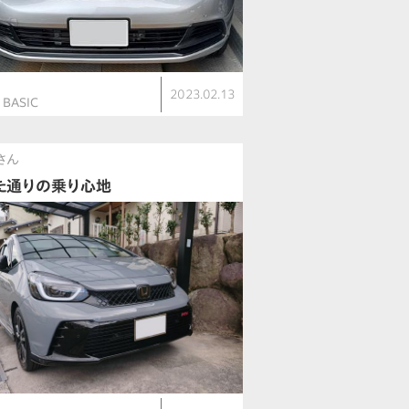
ト
2023.02.13
 BASIC
iさん
た通りの乗り心地
ト