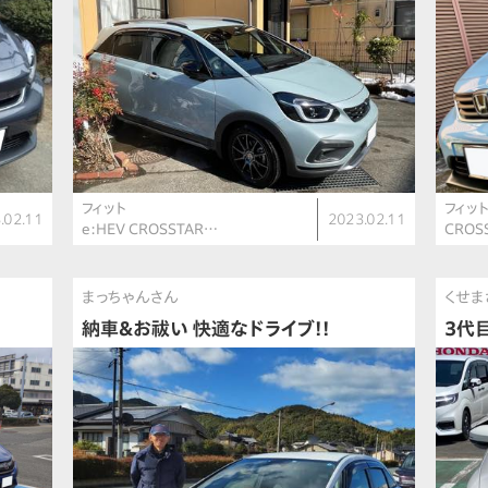
フィット
フィッ
.02.11
2023.02.11
e:HEV CROSSTAR…
CROS
まっちゃんさん
くせま
納車＆お祓い 快適なドライブ!!
3代