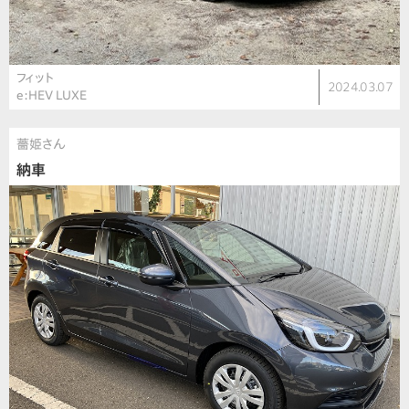
フィット
2024.03.07
e:HEV LUXE
薔姫さん
納車