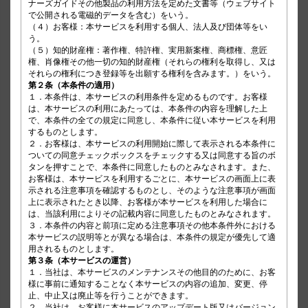
ナーズガイドその他製品の利用方法を定めた文書等（ウェブサイト
で公開される電磁的データを含む）をいう。

（４）お客様：本サービスを利用する個人、法人及び団体等をい
う。

（５）知的財産権：著作権、特許権、実用新案権、商標権、意匠
権、肖像権その他一切の知的財産権（それらの権利を取得し、又は
第２条（本条件の適用）
１．本条件は、本サービスの利用条件を定めるものです。お客様
は、本サービスの利用にあたっては、本条件の内容を理解した上
で、本条件の全ての規定に同意し、本条件に従い本サービスを利用
するものとします。

２．お客様は、本サービスの利用開始に際して表示される本条件に
ついての同意チェックボックスをチェックする又は同意する旨のボ
タンを押すことで、本条件に同意したものとみなされます。また、
お客様は、本サービスを利用するごとに、本サービスの画面上に表
示される注意事項を確認するものとし、そのような注意事項が画面
上に表示されたとき以降、お客様が本サービスを利用した場合に
は、当該利用によりその記載内容に同意したものとみなされます。

３．本条件の内容と前項に定める注意事項その他本条件外における
本サービスの説明等とが異なる場合は、本条件の規定が優先して適
第３条（本サービスの運営）
１．当社は、本サービスのメンテナンスその他目的のために、お客
様に事前に通知することなく本サービスの内容の追加、変更、停
止、中止又は廃止等を行うことができます。

２．当社は、お客様に本サービスのアップデート版又はバージョン