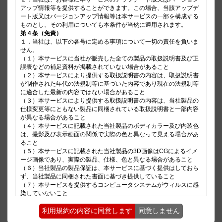
アップ情報等を提供することができます。この場合、当該アップデ
ート版又はバージョンアップ情報等は本サービスの一部を構成する
第４条（免責）
１．当社は、以下の各号に定める事項について一切の責任を負いま
せん。

（１）本サービスに当社が販売した全ての製品の取扱説明書及び正
誤表などの補足資料が掲載されていない場合があること 

（２）本サービスにより提供する取扱説明書の内容は、取扱説明書
が制作された年代の法規制等に基づいた内容であり現在の法規制等
に適合した最新の内容ではない場合があること

（３）本サービスにより提供する取扱説明書の内容は、当社製品の
仕様変更等にともない製品に同梱されている取扱説明書と一部内容
が異なる場合があること

（４）本サービスに記載された当社製品のボディカラー及び内装色
は、撮影及び表示画面の関係で実際の色と異なって見える場合があ
ること

（５）本サービスに記載された当社製品の3D画像はCGによるイメ
ージ画像であり、実際の製品、仕様、色と異なる場合があること

（６）当社製品の製品保証は、本サービスに基づく提供はしておら
ず、当社製品に同梱された書面に基づき提供していること

（７）本サービスを提供するコンピュータシステムがウィルスに感
染していないこと

（８）本サービスがお客様の必要性に適合していること

（９）前各号の他、本サービスの正確性、完全性、確実性、適用
利用規約の内容に同意します
同意しません
性、有用性、利用可能性、安全性、信頼性及び無故障性等
