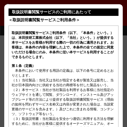
PRELUDE
取扱説明書閲覧サービスのご利用にあたって
＜取扱説明書閲覧サービスご利用条件＞
警告灯と表示灯一覧
取扱説明書閲覧サービスご利用条件（以下、「本条件」という。）
は、本田技研工業株式会社（以下、「当社」という。）が提供する
本サービスをお客様が利用する際の一切の行為に適用されます。お
客様は、本条件の内容を理解した上で、本条件の全ての規定に同意
いただける場合にのみ、本条件に従い本サービスを利用することが
できるものとします。
第１条（定義）
　本条件において使用する用語の定義は、以下の各号に定めるとお
りとします。

（１）当社製品：当社又は当社が指定する者が製造又は販売し、当
社が日本国内向けに供給する当社の商標等を付した製品をいう。

（２）本サービス：当社が当社製品を利用するお客様に当社指定の
ウェブサイトを通して閲覧、ダウンロード、インストール及びアッ
プグレード等の方法により提供する取扱説明書閲覧サービス（理由
の如何を問わずサービス名称又は内容が変更された場合は、当該変
更後のサービスを含みます。）及びこれに含まれる情報、コンテン
ツ、ソフトウェア等をいう。

（３）取扱説明書：当社製品を安全かつ適切に利用する方法を理解
するために、当社がお客様に提供するオーナーズマニュアル、オー