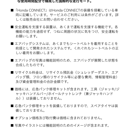
な使用時間配分で構成した国際的な走行モード。
「Honda CONNECT」はHonda CONNECTの装備を搭載している車
両に記載しています。サービスのご利用には条件がございます。詳
しくは販売会社にお問い合わせください。
安全運転を支援する装置は、あくまで運転を支援する機能です。各
機能の能力を過信せず、つねに周囲の状況に気をつけ、安全運転を
お願いします。
エアバッグシステムは、あくまでもシートベルトを着用することを
前提として開発されたシステムです。くれぐれもシートベルトの正
しい着用をお願いします。
エアバッグの写真は機能説明のため、エアバッグが展開した状態を
合成したものです。
リサイクル料金は、リサイクル預託金（シュレッダーダスト、エア
バッグ類、フロン類のリサイクル等に必要な費用、情報管理料金）
及び資金管理料金の合計金額です。
価格には、応急パンク修理キットが含まれます。工具（ジャッキ/ジ
ャッキハンドルバー/ホイールナットレンチ（兼ジャッキハンド
ル））は装備しておりません。
応急パンク修理キットを装備しておりますので、スペアタイヤは装
備しておりません。
オプション価格及び取付費は価格に含まれておりません。
写真やイラストには機能説明のためのイメージが含まれます。