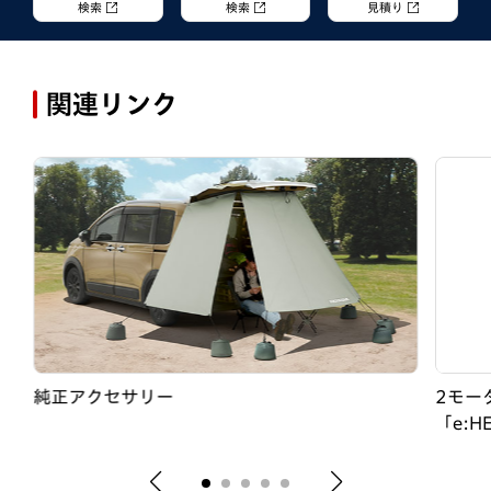
検索
検索
見積り
関連リンク
純正アクセサリー
2モー
「e:H