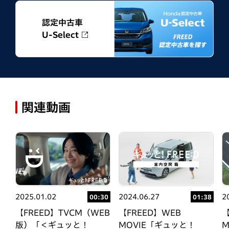
認定中古車
U-Select
関連動画
2025.01.02
2024.06.27
2
37
00:30
01:38
【FREED】TVCM（WEB
【FREED】WEB
【
版）「＜ギュッと！
MOVIE「ギュッと！
M