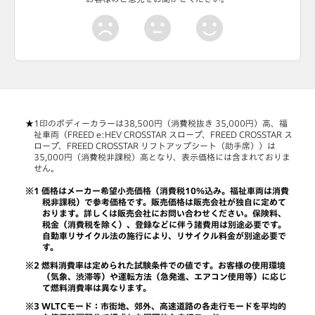
印のボディーカラーは38,500円（消費税抜き 35,000円）高、福
祉車両（FREED e:HEV CROSSTAR スロープ、FREED CROSSTAR ス
ロープ、FREED CROSSTAR リフトアップシート（助手席））は
35,000円（消費税非課税）高となり、表示価格には含まれておりま
せん。
価格はメーカー希望小売価格（消費税10％込み。福祉車両は消費
税非課税）で参考価格です。販売価格は販売会社が独自に定めて
おります。詳しくは販売会社にお問い合わせください。保険料、
税金（消費税を除く）、登録などに伴う諸費用は別途必要です。
自動車リサイクル法の施行により、リサイクル料金が別途必要で
す。
燃料消費率は定められた試験条件での値です。お客様の使用環境
（気象、渋滞等）や運転方法（急発進、エアコン使用等）に応じ
て燃料消費率は異なります。
WLTCモード：市街地、郊外、高速道路の各走行モードを平均的