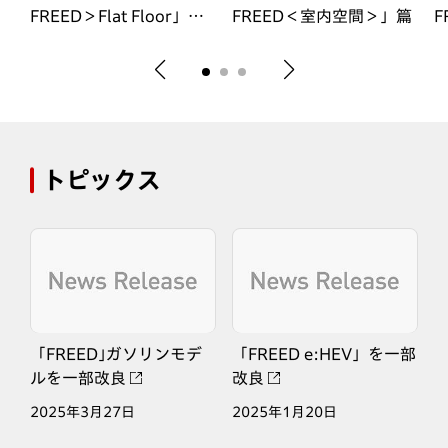
ス
FREED＞Flat Floor」篇
FREED＜室内空間＞」篇
F
30秒（2024-2025 日本
カー・オブ・ザ・イヤー
受賞）
トピックス
「FREED｣ガソリンモデ
「FREED e:HEV」を一部
ルを一部改良
改良
2025年3月27日
2025年1月20日