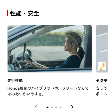
性能・安全
走行性能
予防安
Honda独創のハイブリッドや、フリードならで
安心で
はのあつかいやすさ。
ポート