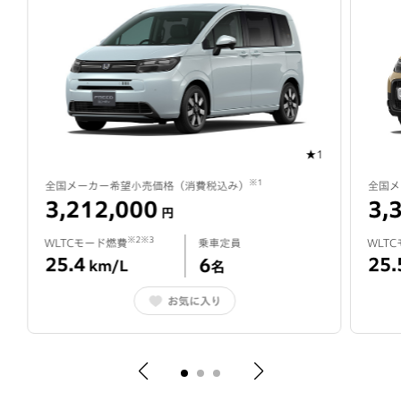
★1
※1
全国メーカー希望小売価格（
消費税込み
）
全国メ
3,212,000
3,
円
※2※3
WLTCモード燃費
乗車定員
WLT
25.4
25.
6
km/L
名
お気に入り