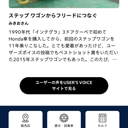
もうすぐ中学生の夏休み
利尻山と一周ドライブ
ステップ ワゴンからフリードにつなぐ
いたさん
えっちゃんさん
みきおさん
コンパクトサイズで取り回しが楽なのに、車内は大容
登山や写真撮影などで車中泊することがあるので、後
1990年代「インテグラ」3ドアクーペで初めて
量スペース。普段使いから、アウトドアの趣味まで活
部座席がフラットになり、アウトドアにぴったりなフ
Honda車を購入してから、前回のステップワゴンを
躍しています。夏の3連休、6年生の孫娘といつもの高
リード CROSSTARを購入しました。今回は、利尻山
11年乗りこなした。とても愛着があったけど、ユー
原と海へ。もうすぐ中学生、来年の夏は別行動かな。
登山のために利尻のキャンプ場で車中泊しました。車
ザーズボイスの投稿でもベストショット賞をいただい
お伊勢参り・シーカヤック・ビッグマルシェ巡り・高
内も広々、快適に車中泊ができました♪
た2015年ステップワゴンでもあった。このたび、新
原プール・昆虫観察・花火。毎度のパターンで、ジイ
型フリード（GT）になり、はじめてガソリンからハイ
ジの12年…
ブリッド…
ユーザーの声をUSER'S VOICE
サイトで見る
販売店
展示・試乗車
セルフ