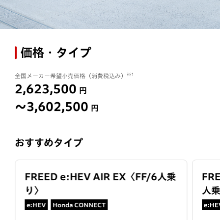
価格・タイプ
※1
全国メーカー希望小売価格（消費税込み）
2,623,500
円
〜3,602,500
円
おすすめタイプ
FREED e:HEV AIR EX
〈
FF/6人乗
FR
り
〉
人
e:HEV
Honda CONNECT
e:HE