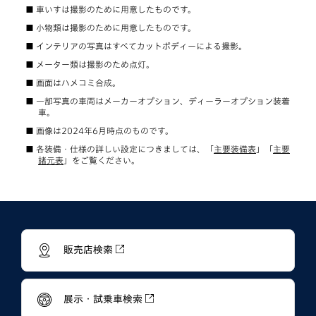
車いすは撮影のために用意したものです。
小物類は撮影のために用意したものです。
インテリアの写真はすべてカットボディーによる撮影。
メーター類は撮影のため点灯。
画面はハメコミ合成。
一部写真の車両はメーカーオプション、ディーラーオプション装着
車。
画像は2024年6月時点のものです。
各装備・仕様の詳しい設定につきましては、「
主要装備表
」「
主要
諸元表
」をご覧ください。
販売店検索
展示・試乗車検索