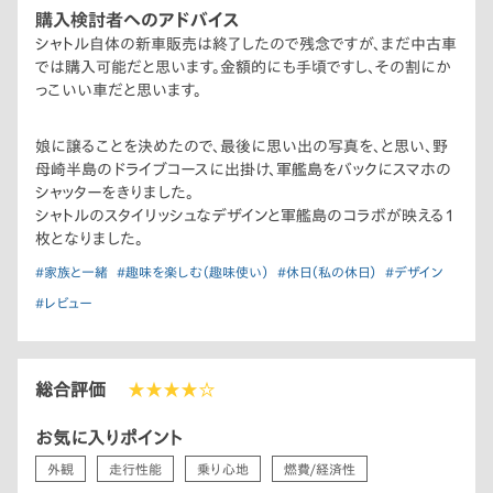
購入検討者へのアドバイス
シャトル自体の新車販売は終了したので残念ですが、まだ中古車
では購入可能だと思います。金額的にも手頃ですし、その割にか
っこいい車だと思います。
娘に譲ることを決めたので、最後に思い出の写真を、と思い、野
母崎半島のドライブコースに出掛け、軍艦島をバックにスマホの
シャッターをきりました。
シャトルのスタイリッシュなデザインと軍艦島のコラボが映える1
枚となりました。
#家族と一緒
#趣味を楽しむ（趣味使い）
#休日（私の休日）
#デザイン
#レビュー
総合評価
★★★★☆
お気に入りポイント
外観
走行性能
乗り心地
燃費/経済性