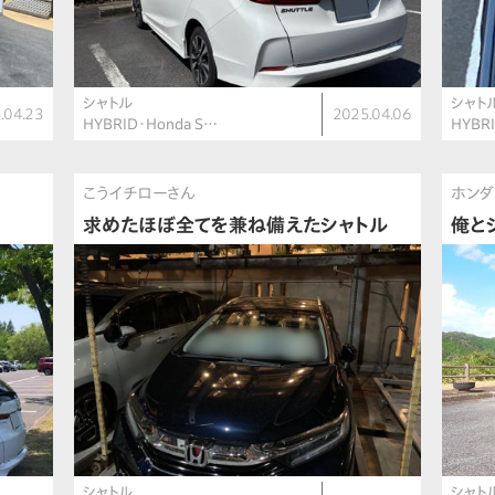
シャトル
シャト
.04.23
2025.04.06
HYBRID・Honda S…
HYBR
こうイチローさん
ホンダ
求めたほぼ全てを兼ね備えたシャトル
俺と
シャトル
シャト