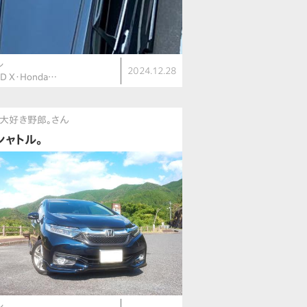
ル
2024.12.28
ID X・Honda…
大好き野郎。さん
シャトル。
ル