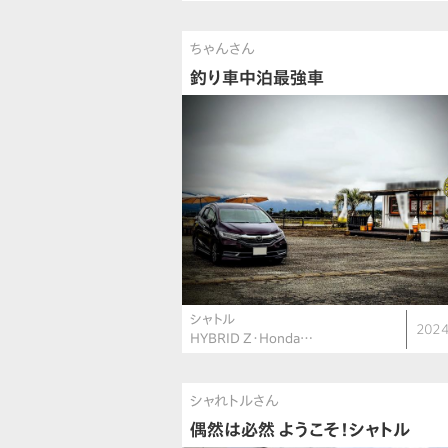
ちゃんさん
釣り車中泊最強車
シャトル
2024
HYBRID Z・Honda…
シャれトルさん
偶然は必然 ようこそ！シャトル