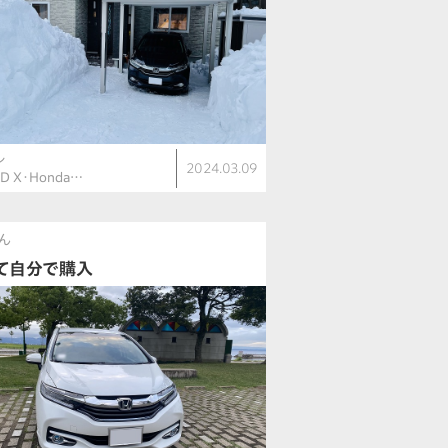
ル
2024.03.09
ID X・Honda…
ん
て自分で購入