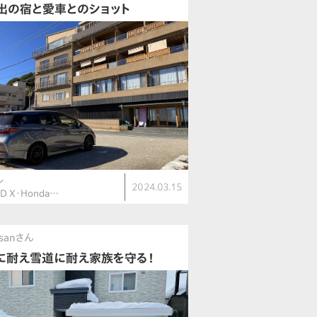
出の宿と愛車とのショット
ル
2024.03.15
ID X・Honda…
sanさん
に耐え雪道に耐え家族を守る！