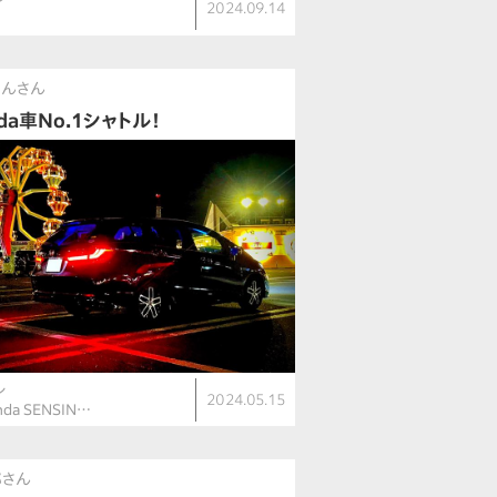
2024.09.14
ちんさん
da車No.1シャトル！
ル
2024.05.15
nda SENSIN…
郎さん