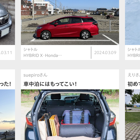
シャトル
シャト
.03.11
2024.03.09
HYBRID X・Honda…
HYBR
suepiroさん
えりさ
った！
車中泊にはもってこい！
初め