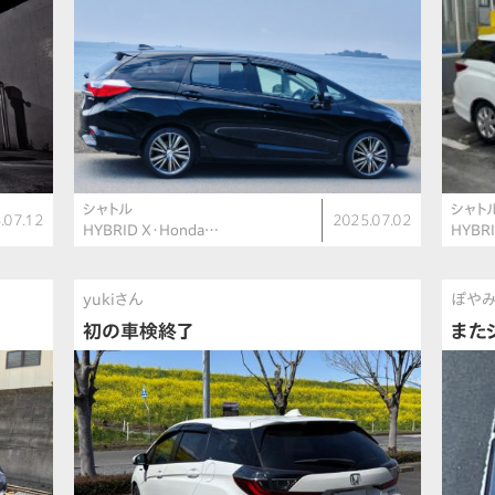
シャトル
シャト
.07.12
2025.07.02
HYBRID X・Honda…
HYBRI
yukiさん
ぽや
初の車検終了
また