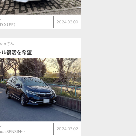
ル
2024.03.09
D X（FF）
manさん
トル復活を希望
ル
2024.03.02
nda SENSIN…