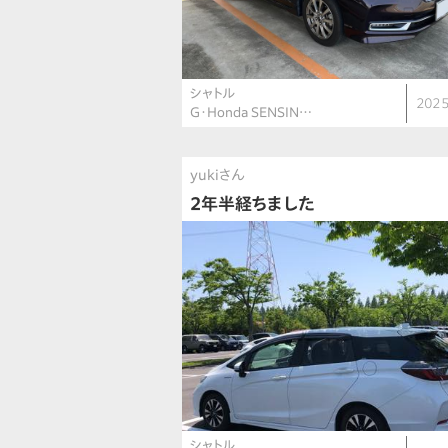
シャトル
2025
G・Honda SENSIN…
yukiさん
2年半経ちました
シャトル