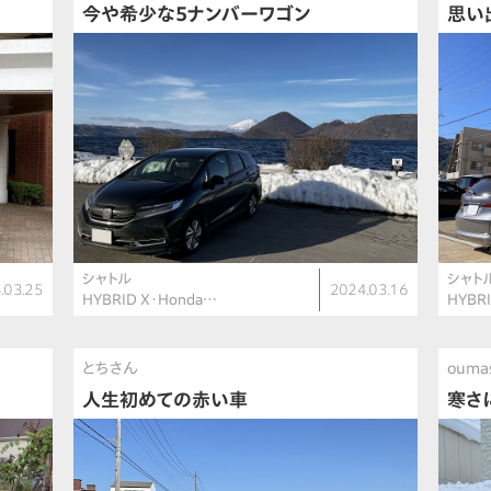
今や希少な5ナンバーワゴン
思い
シャトル
シャト
.03.25
2024.03.16
HYBRID X・Honda…
HYBR
とちさん
ouma
人生初めての赤い車
寒さ