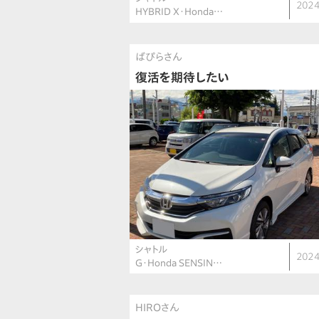
2024
HYBRID X・Honda…
ばぴらさん
復活を期待したい
シャトル
2024
G・Honda SENSIN…
HIROさん