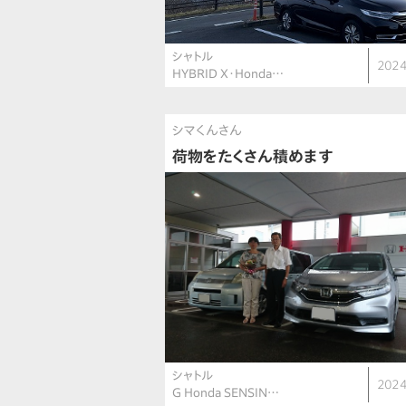
シャトル
2024
HYBRID X・Honda…
シマくんさん
荷物をたくさん積めます
シャトル
2024
G Honda SENSIN…