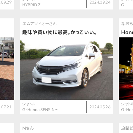
.09.29
2024.09.24
HYBRID Z
G
エムアンドオーさん
なお
趣味や買い物に最高。かっこいい。
Hon
シャトル
シャト
.07.21
2024.05.26
G・Honda SENSIN…
G・Ho
Mさん
旅路