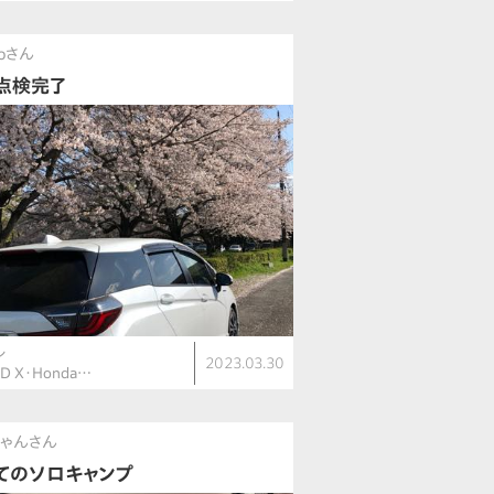
koさん
点検完了
ル
2023.03.30
ID X・Honda…
ゃんさん
てのソロキャンプ