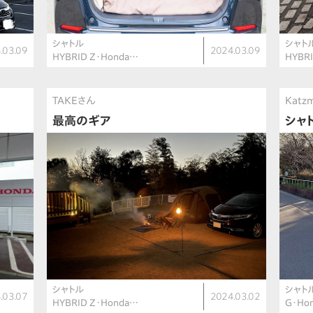
シャトル
シャト
.03.09
2024.03.09
HYBRID Z・Honda…
HYBRI
TAKEさん
Katz
最高のギア
シャ
シャトル
シャト
.03.07
2024.03.02
HYBRID Z・Honda…
G・Ho