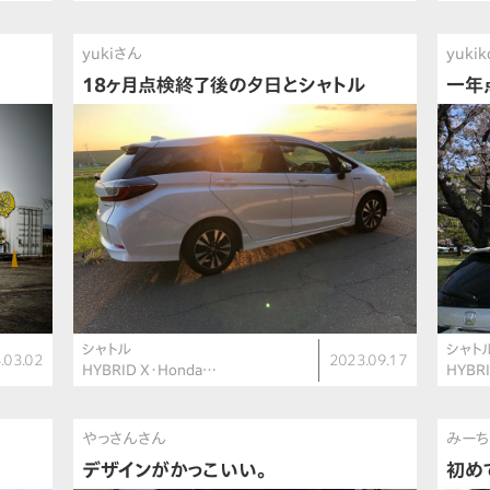
yukiさん
yuki
18ヶ月点検終了後の夕日とシャトル
一年
シャトル
シャト
.03.02
2023.09.17
HYBRID X・Honda…
HYBR
やっさんさん
みーち
デザインがかっこいい。
初め