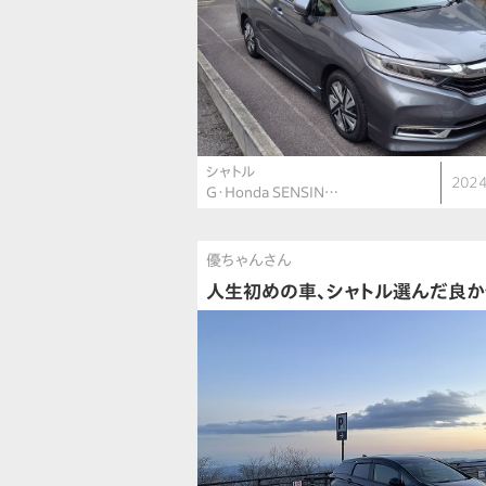
シャトル
2024
G・Honda SENSIN…
優ちゃんさん
人生初めの車、シャトル選んだ良か