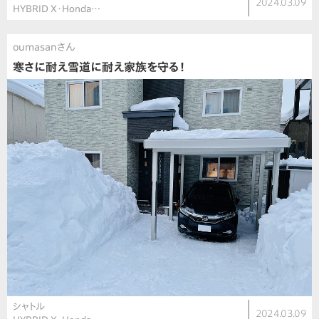
2024.03.09
HYBRID X・Honda…
oumasanさん
寒さに耐え雪道に耐え家族を守る！
シャトル
2024.03.09