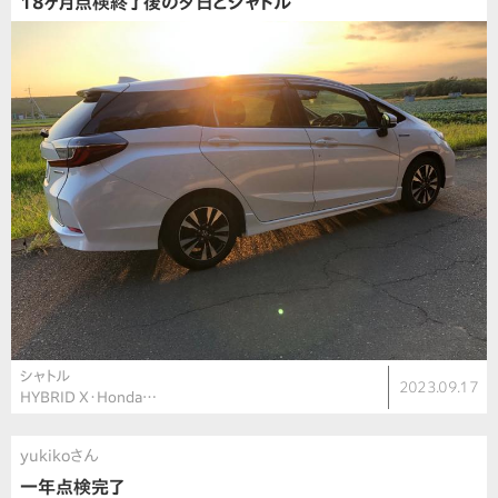
18ヶ月点検終了後の夕日とシャトル
シャトル
2023.09.17
HYBRID X・Honda…
yukikoさん
一年点検完了