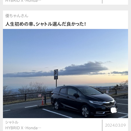
HYBRID X・Honda…
優ちゃんさん
人生初めの車、シャトル選んだ良かった！
シャトル
2024.03.09
HYBRID X・Honda…