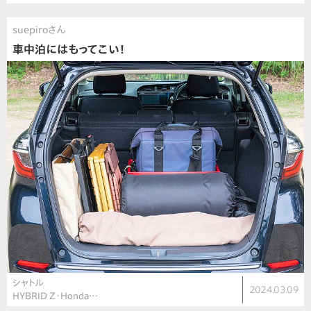
suepiroさん
車中泊にはもってこい！
シャトル
2024.03.09
HYBRID Z・Honda…