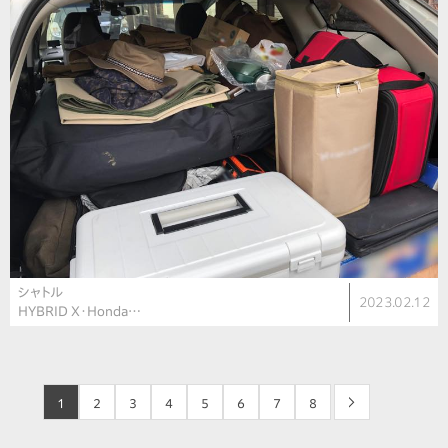
シャトル
2023.02.12
HYBRID X・Honda…
1
2
3
4
5
6
7
8
>