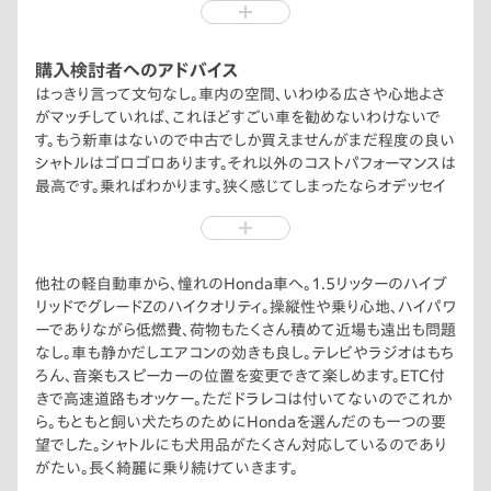
いた。
シャトルの年式からHondaのスマートキーカバーがHonda Dog
仕様のものを対応していてそれを絶対に付けたかった。
購入検討者へのアドバイス
中古購入は気にしなかったが、車高、年式、走行距離、グレード、
はっきり言って文句なし。車内の空間、いわゆる広さや心地よさ
使い勝手、燃費、色、見栄えを考慮して最終的な乗り出し金額を
がマッチしていれば、これほどすごい車を勧めないわけないで
換算。
す。もう新車はないので中古でしか買えませんがまだ程度の良い
素敵なシャトルに出会う事ができました。
シャトルはゴロゴロあります。それ以外のコストパフォーマンスは
最高です。乗ればわかります。狭く感じてしまったならオデッセイ
とかステップ ワゴンが良いかな。
他社の軽自動車から、憧れのHonda車へ。1.5リッターのハイブ
リッドでグレードZのハイクオリティ。操縦性や乗り心地、ハイパワ
ーでありながら低燃費、荷物もたくさん積めて近場も遠出も問題
なし。車も静かだしエアコンの効きも良し。テレビやラジオはもち
ろん、音楽もスピーカーの位置を変更できて楽しめます。ETC付
きで高速道路もオッケー。ただドラレコは付いてないのでこれか
ら。もともと飼い犬たちのためにHondaを選んだのも一つの要
望でした。シャトルにも犬用品がたくさん対応しているのであり
がたい。長く綺麗に乗り続けていきます。