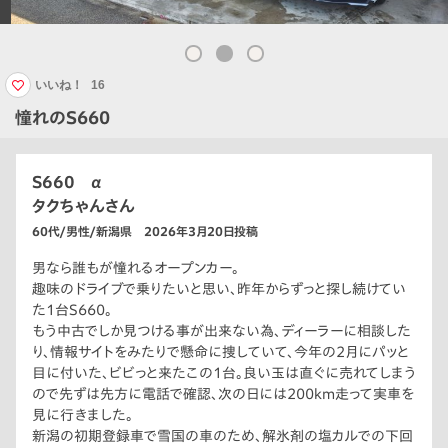
いいね！
16
憧れのS660
S660 α
タクちゃんさん
60代/男性/新潟県 2026年3月20日投稿
男なら誰もが憧れるオープンカー。
趣味のドライブで乗りたいと思い、昨年からずっと探し続けてい
た1台S660。
もう中古でしか見つける事が出来ない為、ディーラーに相談した
り、情報サイトをみたりで懸命に捜していて、今年の2月にパッと
目に付いた、ビビっと来たこの1台。良い玉は直ぐに売れてしまう
ので先ずは先方に電話で確認、次の日には200km走って実車を
見に行きました。
新潟の初期登録車で雪国の車のため、解氷剤の塩カルでの下回