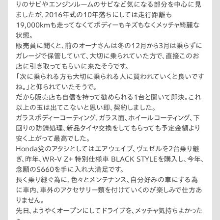
りのサビやエンジンルームのサビなど気になる部分を中心に見
ましたが、2016年式の10年落ちにしては走行距離も
19,000kmも走ってなくてボディーもキズもなくメッチャ綺麗な
状態。
販売員に聞くと、前のオーナさんは冬の12月から3月は乗らずに
ガレージで保管していて、大切に乗られていた方で、直接このお
店に引き取ってもらいに来たそうです。
「次に乗られる方も大切に乗られる人に買われていくと良いです
ね。」と仰られていたそうで。
だから販売店も自信を持って勧められる1台と聞いて即決。これ
以上の玉は出てこないと思い即、契約しました。
ガラスボディーコーティング、ガラス面、ホイールコーティング、下
回りの防錆処理、新品タイヤ交換をしてもらっても予定金額より
安く上がって最高でした。
Honda党のアタシとしてはエアウェイブ、ヴェゼルを2台乗り継
ぎ、昨年、WR-V Z＋ 特別仕様車 BLACK STYLEを購入し、今年、
念願のS660を手に入れ大満足です。
長く乗り継ぐ為に、色々とメンテナンス、自分好みの車にする為
に車内、車外のアクセサリー類を付けていくのが楽しみで仕方あ
りません。
先日、ようやくオープンにしてドライブを、メッチャ気持ちよかった