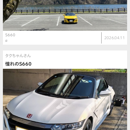
S660
2026.04.11
α
タクちゃんさん
憧れのS660