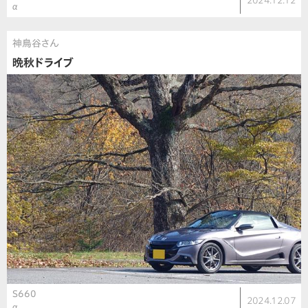
2024.12.12
α
神鳥谷さん
晩秋ドライブ
S660
2024.12.07
α