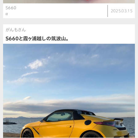
S660
2025.03.15
α
がんもさん
S660と霞ヶ浦越しの筑波山。