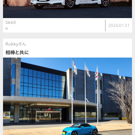
S660
2026.01.31
α
Rukkyさん
相棒と共に