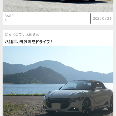
S660
2025.08.21
β
はらぺこウサ太郎さん
八幡平、田沢湖をドライブ！