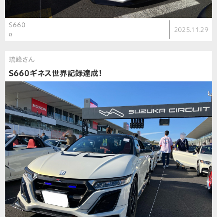
S660
2025.11.29
α
琉峰さん
S660ギネス世界記録達成！