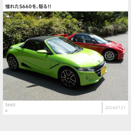
憧れたS660を、駆る!!
S660
2024.07.21
α