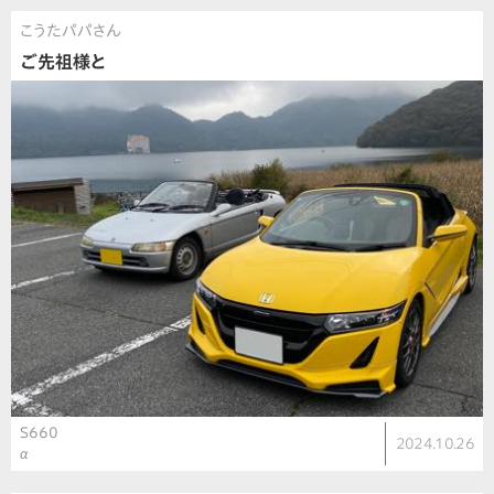
こうたパパさん
ご先祖様と
S660
2024.10.26
α