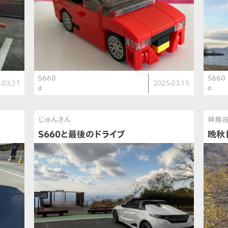
S660
S660
.03.31
2025.03.15
α
α
じゅんさん
神鳥
S660と最後のドライブ
晩秋