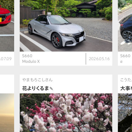
S660
S660
.07.09
2026.05.16
Modulo X
α
やまもろこしさん
こうた
花よりくるま🍡
大事