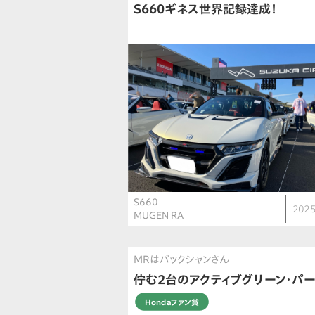
S660ギネス世界記録達成！
S660
2025
MUGEN RA
MRはバックシャンさん
佇む2台のアクティブグリーン・パ
Hondaファン賞