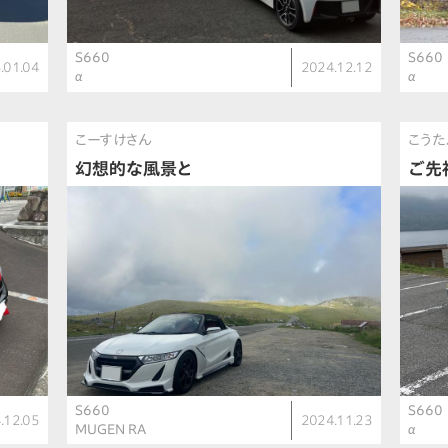
S660
S660
.01.04
2024.12.12
α
α
こーすけさん
こうた
幻想的な風景と
ご先
S660
S660
.12.05
2024.11.23
MUGEN RA
α