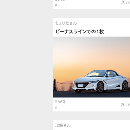
2026
α
ちょり助さん
ビーナスラインでの1枚
S660
2026
α
琉峰さん