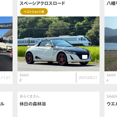
スペーシアクロスロード
八幡
ベストショット賞
S660
S660
.11.21
2025.08.21
β
α
あらぐまさん
S66
ール
休日の森林浴
ウエ