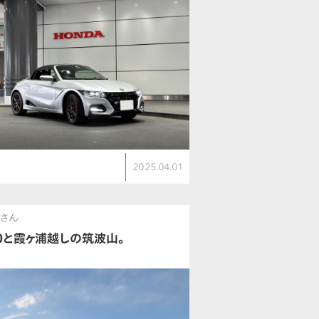
2025.04.01
さん
60と霞ヶ浦越しの筑波山。