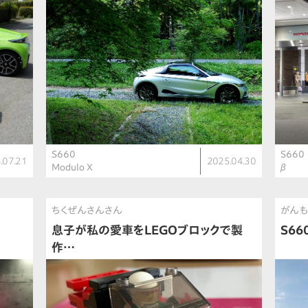
S660
S660
.07.21
2025.04.30
Modulo X
β
ちくぜんさんさん
がんも
息子が私の愛車をLEGOブロックで製
S6
作…