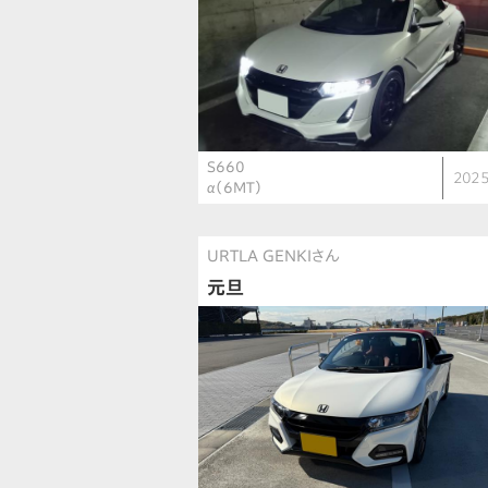
S660
2025
α（6MT）
URTLA GENKIさん
元旦