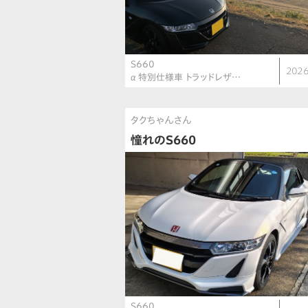
S660
2026
α 特別仕様車 トラッドレザ…
タクちゃんさん
憧れのS660
S660