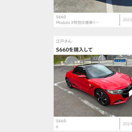
S660
2025
Modulo X特別仕様車〈…
江戸さん
S660を購入して
S660
2024
α