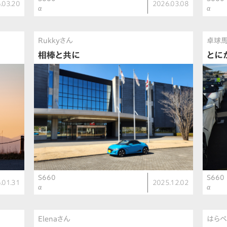
.03.20
2026.03.08
α
α
Rukkyさん
卓球
相棒と共に
とに
S660
S660
.01.31
2025.12.02
α
α
Elenaさん
はら