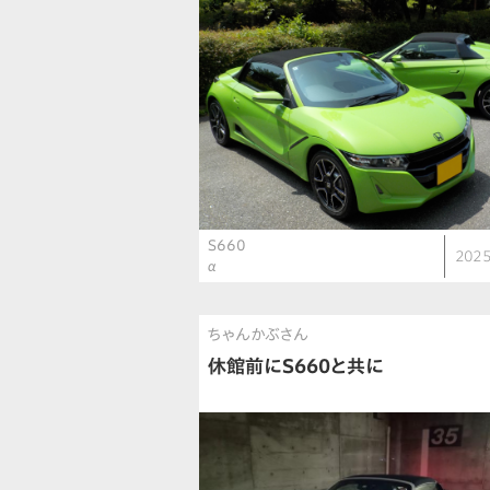
S660
2025
α
ちゃんかぶさん
休館前にS660と共に