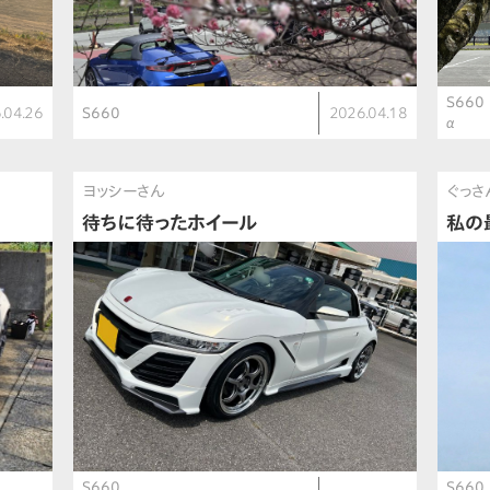
S660
.04.26
S660
2026.04.18
α
ヨッシーさん
ぐっさ
待ちに待ったホイール
私の
S660
S660