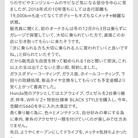
りのサビやエンジンルームのサビなど気になる部分を中心に見
ましたが、2016年式の10年落ちにしては走行距離も
19,000kmも走ってなくてボディーもキズもなくメッチャ綺麗な
状態。
販売員に聞くと、前のオーナさんは冬の12月から3月は乗らずに
ガレージで保管していて、大切に乗られていた方で、直接このお
店に引き取ってもらいに来たそうです。
「次に乗られる方も大切に乗られる人に買われていくと良いです
ね。」と仰られていたそうで。
だから販売店も自信を持って勧められる1台と聞いて即決。これ
以上の玉は出てこないと思い即、契約しました。
ガラスボディーコーティング、ガラス面、ホイールコーティング、下
回りの防錆処理、新品タイヤ交換をしてもらっても予定金額より
安く上がって最高でした。
Honda党のアタシとしてはエアウェイブ、ヴェゼルを2台乗り継
ぎ、昨年、WR-V Z＋ 特別仕様車 BLACK STYLEを購入し、今年、
念願のS660を手に入れ大満足です。
長く乗り継ぐ為に、色々とメンテナンス、自分好みの車にする為
に車内、車外のアクセサリー類を付けていくのが楽しみで仕方あ
りません。
先日、ようやくオープンにしてドライブを、メッチャ気持ちよかった