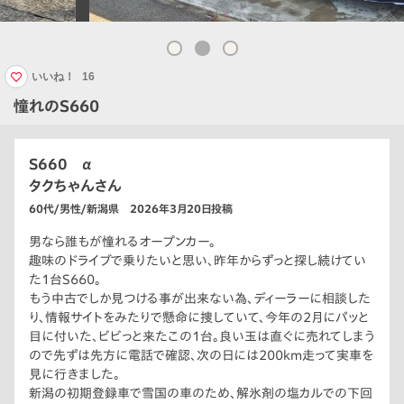
いいね！
16
憧れのS660
S660 α
タクちゃんさん
60代/男性/新潟県 2026年3月20日投稿
男なら誰もが憧れるオープンカー。
趣味のドライブで乗りたいと思い、昨年からずっと探し続けてい
た1台S660。
もう中古でしか見つける事が出来ない為、ディーラーに相談した
り、情報サイトをみたりで懸命に捜していて、今年の2月にパッと
目に付いた、ビビっと来たこの1台。良い玉は直ぐに売れてしまう
ので先ずは先方に電話で確認、次の日には200km走って実車を
見に行きました。
新潟の初期登録車で雪国の車のため、解氷剤の塩カルでの下回