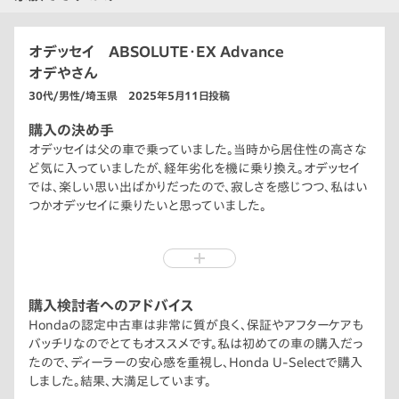
オデッセイ ABSOLUTE・EX Advance
オデやさん
30代/男性/埼玉県 2025年5月11日投稿
購入の決め手
オデッセイは父の車で乗っていました。当時から居住性の高さな
ど気に入っていましたが、経年劣化を機に乗り換え。オデッセイ
では、楽しい思い出ばかりだったので、寂しさを感じつつ、私はい
つかオデッセイに乗りたいと思っていました。
数年後、夫となり、父となった今、家族や両親に快適に過ごしても
らいたいのと、私のオデッセイへの拘りもあり、買うタイミングが
来たと思いました。
購入検討者へのアドバイス
昔、父はオデッセイを運転し、遊園地や様々な場所に家族を連れ
Hondaの認定中古車は非常に質が良く、保証やアフターケアも
て行ってくれました。
バッチリなのでとてもオススメです。私は初めての車の購入だっ
その遊園地や様々な場所に、今は私がオデッセイを運転し、両親
たので、ディーラーの安心感を重視し、Honda U-Selectで購入
と妻、娘を連れて行っています。
しました。結果、大満足しています。