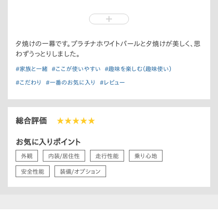
父が運転していた頃から、月日は流れ、皆、年を取りました。私に
中古車は、ともすれば価格に目がいきがちですが、安心して長く
は、妻と娘という新しい家族が増えました。しかし、家族でオデッ
乗れるかも大切なポイントです。中古車の質は、玉石混交ですが、
セイに乗り、車内に溢れる笑顔と幸せな時間は、今もあの頃も変
Hondaが自信をもって提供しているHonda U-Selectを選べば
わりません。
間違いないです。
夕焼けの一幕です。プラチナホワイトパールと夕焼けが美しく、思
わずうっとりしました。
私たち家族に、昔の楽しかった思い出や時間を思いださせてくれ
U-Selectの車両は、私を含め家族全員が新車と見間違うほど綺
るだけでなく、再び提供してくれるオデッセイ。
#家族と一緒
#ここが使いやすい
#趣味を楽しむ（趣味使い）
麗で状態が良かったので、大変満足しており、2台目の車もU-
これからも、家族皆で、楽しい思い出を作っていきたいです。これ
Selectで購入する予定です。
#こだわり
#一番のお気に入り
#レビュー
からもどうぞよろしく、オデッセイ。
また、可能であれば購入する前にぜひ試乗してみてください。
Honda車は、よく運転が楽しいと言われますが、乗れば分かりま
総合評価
★★★★★
す。私は、父が乗っていたT社やN社、ドイツメーカーのB社の車も
運転しましたが、運転が楽しいHonda車の虜になり、Honda車
お気に入りポイント
以外は考えられなくなりました。
外観
内装/居住性
走行性能
乗り心地
Hondaは、私を含め、これからもずっとHondaに乗りたいと答え
安全性能
装備/オプション
る人が多く居ます。
これは、Hondaがどれほど素晴らしい車を作っているかの証明
だと思います。あなたも、Honda車で素晴らしいカーライフを送
りませんか？