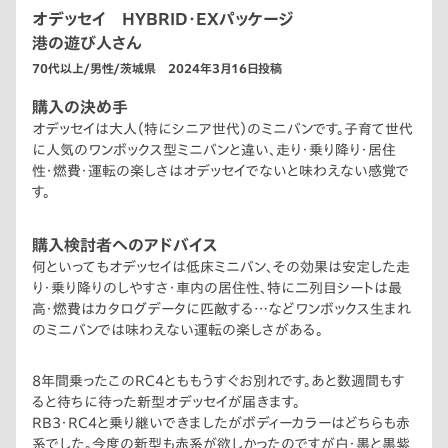
オデッセイ HYBRID・EXパッケージ
港の遊び人さん
70代以上/男性/茨城県 2024年3月16日投稿
購入の決め手
オデッセイは大人（特にシニア世代）のミニバンです。子育て世代
に人気のワンボックス型ミニバンと違い、走り・乗り降り・居住
性・燃費・運転の楽しさはオデッセイでないと味わえない感覚で
す。
購入検討者へのアドバイス
何といってもオデッセイは低床ミニバン、その効果は安定した走
り・乗り降りのしやすさ・車内の居住性、特に二列目シートは最
高・燃費はカタログデータに匹敵する…などワンボックス生まれ
のミニバンでは味わえない運転の楽しさがある。
8年間乗ったこのRC4とももうすぐお別れです。あと数週間もす
ると待ちに待った新型オデッセイが届きます。
RB3・RC4と乗り継いできましたがボディーカラーはどちらも赤
系でした。今度の新型も赤系が欲しかったのですが白・黒と黒紫