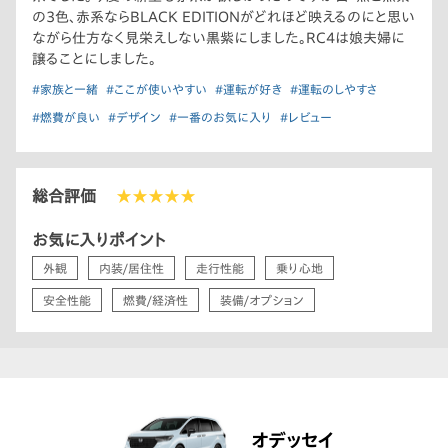
の3色、赤系ならBLACK EDITIONがどれほど映えるのにと思い
ながら仕方なく見栄えしない黒紫にしました。RC4は娘夫婦に
譲ることにしました。
#家族と一緒
#ここが使いやすい
#運転が好き
#運転のしやすさ
#燃費が良い
#デザイン
#一番のお気に入り
#レビュー
総合評価
★★★★★
お気に入りポイント
外観
内装/居住性
走行性能
乗り心地
安全性能
燃費/経済性
装備/オプション
オデッセイ