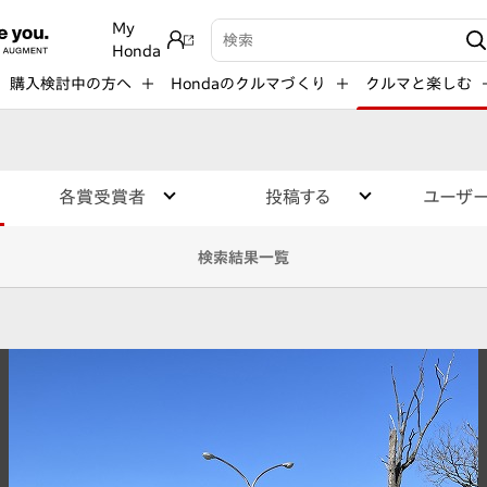
My
検索キーワード入力
Honda
購入検討中の方へ
Hondaのクルマづくり
クルマと楽しむ
各賞受賞者
投稿する
ユーザ
検索結果一覧