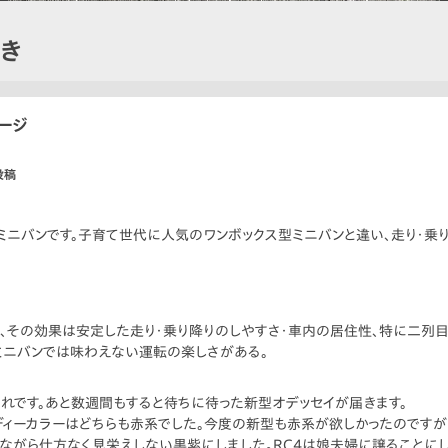
好き
ケージ
投稿
ミニバンです。子育て世代に人気のワンボックス型ミニバンと違い、走り・乗り
、その効果は安定した走り・乗り降りのしやすさ・車内の居住性、特に二列
ミニバンでは味わえない運転の楽しさがある。
別れです。あと数週間もすると待ちに待った新型オデッセイが届きます。
ボディーカラーはどちらも赤系でした。今度の新型も赤系が欲しかったのですが白
思いながら仕方なく見栄えしない黒紫にしました。RC4は娘夫婦に譲ることにし