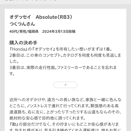
オデッセイ Absolute（RB3）
つくつんさん
40代/男性/福岡県 2024年3月13日投稿
購入の決め手
『Honda』の『オデッセイ』を所有したい想いがまずは1番。
2番目は、この車のコンセプト。カタログを何度も何度も見返しま
した。
3番目は、実際の走行性能。ファミリーカーであることを忘れま
す。
最後は、スタイリング。車のデザインには、流行がありますが、発売
から約15年経った今でも通用するデザインだと感じます。
近所へのオデかけや、遠方への長い旅など、家族と一緒に色んな
ところに、ノンストレスで連れて行ってくれます。緊張感のある高
速道路も、右に左に、上がったり下ったりする山道もなんのその、
絶対的な安心感で目的地に誘ってくれます。
『動』の部分だけでなく、その佇まいにもどこか安心感がありま
す。包まれ感があり、気を引き締めてくれる運転席は、娘もお気に