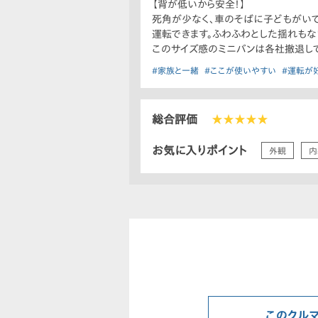
【背が低いから安全！】
死角が少なく、車のそばに子どもがい
運転できます。ふわふわとした揺れもな
このサイズ感のミニバンは各社撤退して
#家族と一緒
#ここが使いやすい
#運転が
総合評価
★★★★★
お気に入りポイント
外観
内
このクル