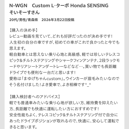
N-WGN Custom L・ターボ Honda SENSING
そいそーすさん
20代/男性/青森県 2026年3月22日投稿
【購入の決め手】
レビュー動画を見ていて、どれも好評だったのが決め手です！
人生初の自分の車ですが、初めての車がこれで良かったと今でも
思えます。
軽自動車とは思えない乗り心地と高級感、軽では珍しいテレスコ
ピック＆チルトステアリングやシャークフィンアンテナ、2段ラックモ
ードやリアシートアンダートレーなどなど…。買い物でも長距離
ドライブでも便利な一台だと思います！
愛称は「まゆげちゃんcustom」。ウインカーが眉毛みたいなので
そう名付けました！よき愛車で、よき相棒です^_^
【購入検討者へのアドバイス】
軽でも普通車みたいな乗り心地が欲しい方、維持費を抑えたい
方、長距離でも快適に運転したい方におすすめです！
安全性能もよく、テレスコピック＆チルトステアリング付で自分に
あったドライブポジションが取れるので、快適に、安心して運転で
きると思います。