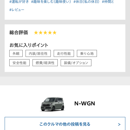
#運転が好き
#趣味を楽しむ（趣味使い）
#休日（私の休日）
#仲間と
#レビュー
総合評価
★★★★★
お気に入りポイント
外観
内装/居住性
走行性能
乗り心地
安全性能
燃費/経済性
装備/オプション
N-WGN
このクルマの他の投稿を見る