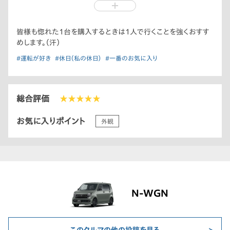
ホワイトでした。
朝、嫁に「車を買いに行って来る。」と伝えるとなぜか「私も行
く。」と言いだしました。
皆様も惚れた1台を購入するときは1人で行くことを強くおすす
少し嫌な予感がしましたが、「あ、そうなの…。」と深く考えません
めします。（汗）
でしたが、不覚でした…。
#運転が好き
#休日（私の休日）
#一番のお気に入り
U-Select店には事前にメールで連絡取っていたので「こちらで
ーす。」とすぐ案内していただけました。
大きな傷もなく内装もキレイで問題なかったので「でわ、こちらで
お願いします。」と言いかけたところ…「えー白いのー？」と嫁が言
総合評価
★★★★★
いました。「白いのは嫌よー白いのはー。こっちがいいじゃん！黒
いの(^^)こっちにしよー。」ととなりに止まってたN-WGNにしよ
お気に入りポイント
外観
うと言いだしました。それから嫁は「えーこれ何色ー？黒じゃない
んだー。濃いむらさきー？ステキーこれにしよう、これに！これよ、
これ！これに決めたー(≧∀≦)」と大興奮！U-Select店の営業担当
さんは苦笑いしながら「えっと…どうしましょう(^_^;)」と嫌な汗
をかいている様子。
後々の事を考えると…（ここで強引にホワイトにするとずっとブー
ブー言い続けるのは明らかと判断。）めんどくさいので「じゃあ、
N-WGN
こっちをください。（涙）」とお願いしました。
その車はノンターボで今どきETCもドラレコも付いていないので
余分に費用もかかり、私の希望とはかけ離れた買い物になってし
このクルマの他の投稿を見る