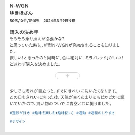
N-WGN
ゆきほさん
50代/女性/新潟県 2024年3月9日投稿
購入の決め手
そろそろ乗り換えが必要かな？
と思っていた時に、新型N-WGNが発売されることを知りまし
た。
欲しい！と思ったのと同時に、色は絶対に「ミラノレッド」がいい！
と迷わず購入を決めました。
以前の車は点検の時くらいしか洗わない（正しくは洗ってもらう）
私でしたが、N-WGNに乗り換えてからは、少し汚れるとすぐに洗
うようになりました。
私の大事な相棒になったN-WGNには「ミラレ」と名前を付け、
少しでも汚れが目立つと、すぐにきれいに洗いたくなります。
どこに行くにもいつも一緒です。
この日もきれいに洗った後、天気が良くあまりにもピカピカに輝
N-WGNの購入のきっかけは、この「ミラノレッド」です。
いていたので、買い物のついでに青空と共に撮りました。
#運転が好き
#趣味を楽しむ（趣味使い）
#通勤
#運転のしやすさ
#デザイン