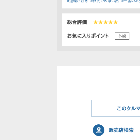
#運転が好き
#旅先での思い出
#一番のお
総合評価
★★★★★
お気に入りポイント
外観
このクル
販売店検索