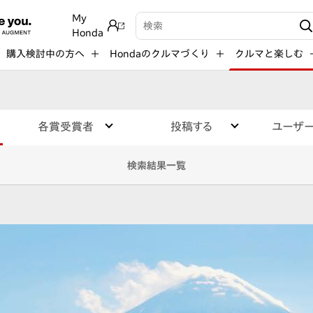
My
検索キーワード入力
Honda
購入検討中の方へ
Hondaのクルマづくり
クルマと楽しむ
各賞受賞者
投稿する
ユーザ
検索結果一覧