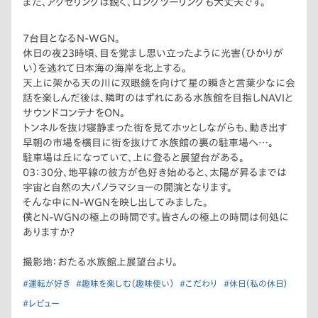
また、アクセリングは鋭く、ロングツーリングも大丈夫です。
7台目となるN-WGN。
休日の夜23時頃、目を覚まし思い立ったように光害（ひかりが
い）を逃れて日本海の海岸を北上する。
天上に架かる天の川に双眼鏡を向けて星の瞬きと言葉少なに会
話を楽しんだ後は、隣町のはずれにある水族館を目指しNAVIと
サウンドコンテナをON。
トンネルを抜け寝静まった街を見てホッとしながらも、動き出す
早朝の市場を横目に街を抜けて水族館の裏の駐車場へ…。
駐車場は丘になっていて、上に登ると展望台がある。
03：30分、地平線の彼方が色好き始めると、太陽が昇るまでは
宇宙と自然の大パノラマショーの開演となります。
そんな中にN-WGNを映し出してみました。
僕とN-WGNの極上の時間です。皆さんの極上の時間は何処に
ありますか？
撮影地：おたる水族館上展望台より。
#運転が好き
#趣味を楽しむ（趣味使い）
#こだわり
#休日（私の休日）
#レビュー