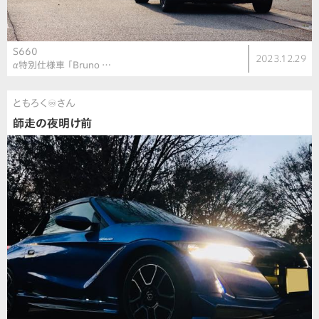
S660
2023.12.29
α特別仕様車 「Bruno …
ともろく♾さん
師走の夜明け前