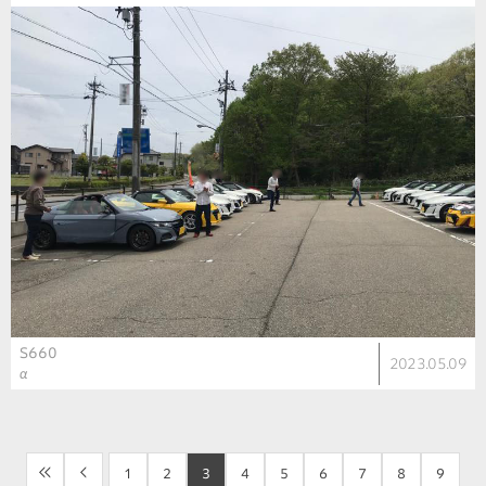
S660
2023.05.09
α
<<
<
1
2
3
4
5
6
7
8
9