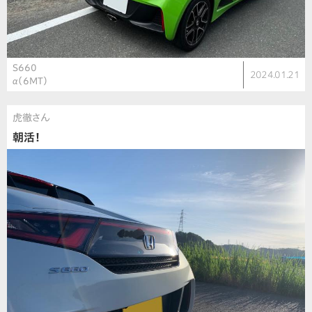
S660
2024.01.21
α（6MT）
虎徹さん
朝活！