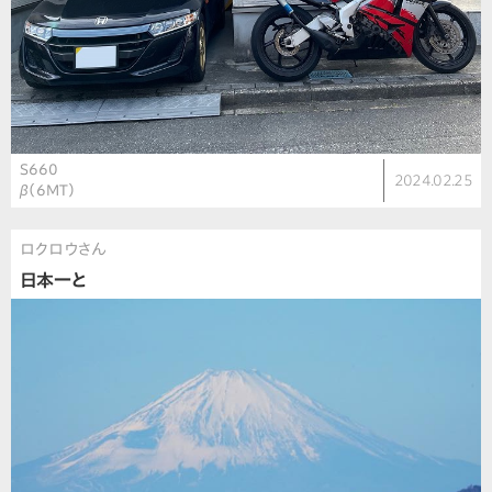
S660
2024.02.25
β（6MT）
ロクロウさん
日本一と