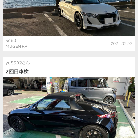
S660
2024.02.03
MUGEN RA
yu5502さん
2回目車検