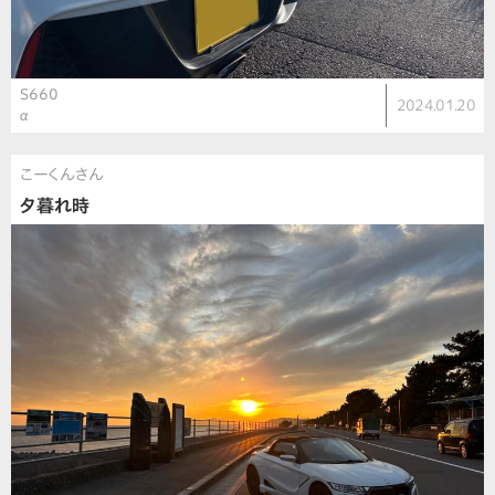
S660
2024.01.20
α
こーくんさん
夕暮れ時