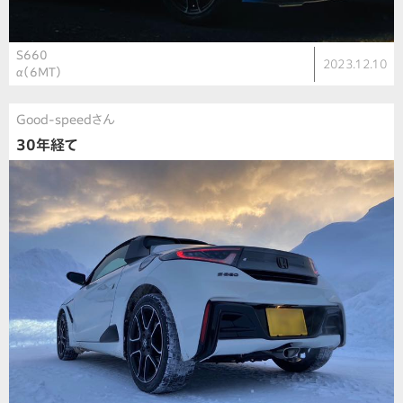
S660
2023.12.10
α（6MT）
Good-speedさん
30年経て