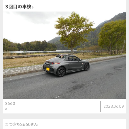
3回目の車検♫
S660
2023.06.09
α
まつきちS660さん