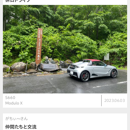
休日ドライブ
S660
2023.06.03
Modulo X
がちぃ〜さん
仲間たちと交流