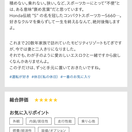
積めない。乗れない。狭い。など、スポーツカーにとって”不便”と
は、ある意味”褒め言葉”だと思っています。
Honda伝統 ”S” の名を冠したコンパクトスポーツカーS660…。
好きなクルマを乗らずして一生を終えるなんて、絶対後悔します
よ。
これまで20数年家族で訪れていたモビリティリゾートもてぎです
が、今では妻と二人きりになりました。
それでも、わが子のように愛おしいエスロクと一緒ですから寂し
くなんかありませんよ。
この子だけは、ずっと手元に置いておきたいですね。
#運転が好き
#休日（私の休日）
#一番のお気に入り
総合評価
★★★★★
お気に入りポイント
外観
内装/居住性
走行性能
乗り心地
燃費/経済性
装備/オプション