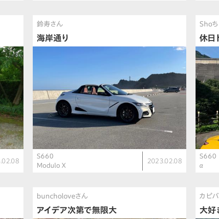
鈴寿さん
Sho
海岸通り
休日
S660
S660
.02.08
2023.02.08
Modulo X
α
buncholoveさん
カピバ
アイデア次第で無限大
大好