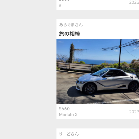
2023
α
あらぐまさん
旅の相棒
S660
2023
Modulo X
りーどさん