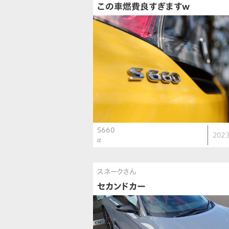
この車燃費良すぎますw
S660
2023
α
スネークさん
セカンドカー