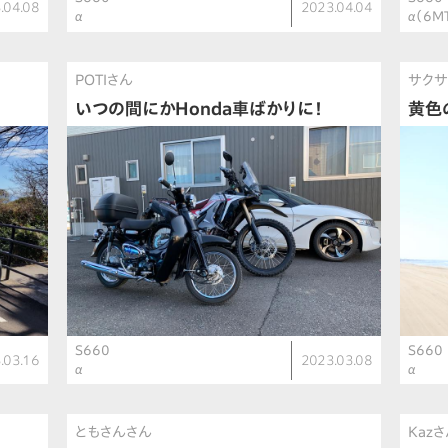
.04.08
2023.04.04
α
α（6M
POTIさん
サクサ
いつの間にかHonda車ばかりに！
黄色
S660
S660
.03.16
2023.03.08
α
α
ともさんさん
Kaz