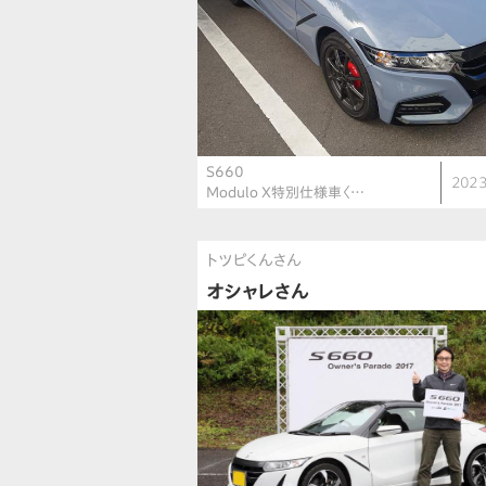
S660
2023
Modulo X特別仕様車〈…
トツピくんさん
オシャレさん