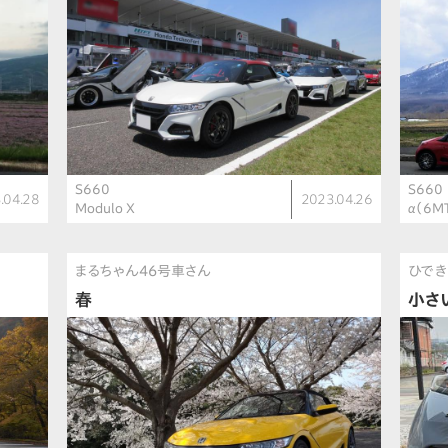
S660
S660
.04.28
2023.04.26
Modulo X
α（6M
まるちゃん46号車さん
ひでき
春
小さ