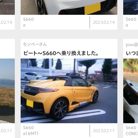
S660
S660
.02.14
2023.02.14
α
α
ちンペーさん
yuu
ビート〜S660へ乗り換えました。
いつ
S660
S660
.02.11
2023.02.11
α（6MT）
CONC