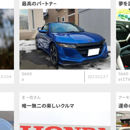
最高のパ－トナ－
夢を
S660
S660
.03.04
2023.02.27
α
α（CT
まー坊さん
アーモ
唯一無二の楽しいクルマ
運命