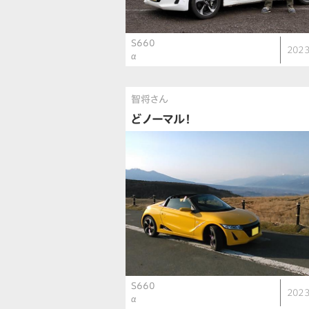
S660
2023
α
智将さん
どノーマル！
S660
2023
α