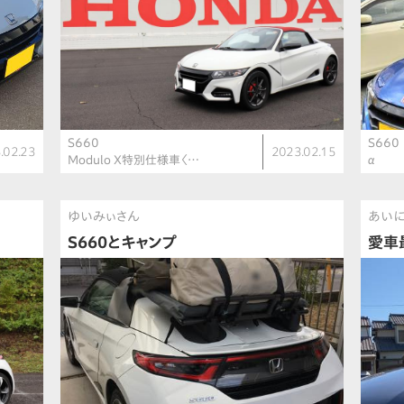
S660
S660
.02.23
2023.02.15
Modulo X特別仕様車〈…
α
ゆいみぃさん
あい
S660とキャンプ
愛車