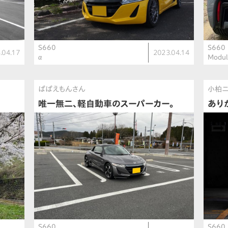
S660
S660
.04.17
2023.04.14
α
Modu
ぱぱえもんさん
小柏
唯一無二、軽自動車のスーパーカー。
あり
S660
S660