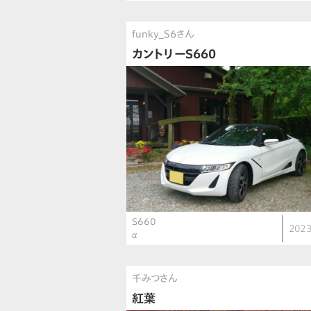
funky_S6さん
カントリーS660
S660
2023
α
千みつさん
紅葉