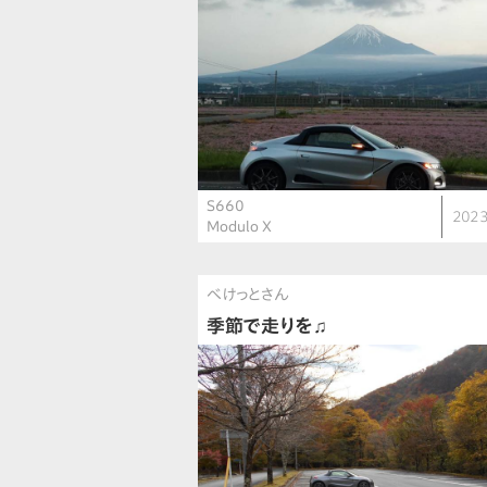
S660
2023
Modulo X
べけっとさん
季節で走りを♫