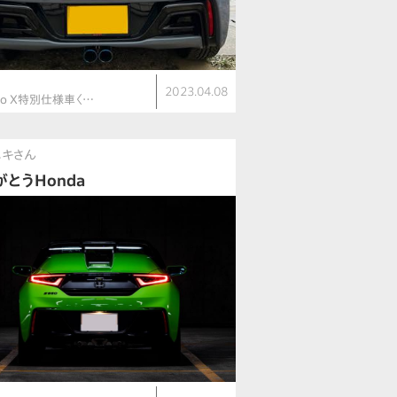
2023.04.08
lo X特別仕様車〈…
ニキさん
がとうHonda