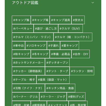
アウトドア図鑑
#キャンプ飯
#キャンプ場
#キャンプ道具
#焚き火
#バーベキュー
#遊び・過ごし方
#クルマ（SUV）
#クルマ（ミニバン・ワゴン）
#クルマ（軽・コンパクト）
#車中泊
#ソロキャンプ
#子連れ
#夏キャンプ
#秋キャンプ
#冬キャンプ
#準備・必需品
#自作・DIY
#ホットサンドメーカー
#ダッチオーブン
#クッカー（調理器具）
#テント・タープ
#ランタン・照明
#テーブル・椅子
#寝具（寝袋・マット）
#刃物（ナイフ・ナタ）
#キッチン用品・食器
#バーナー・グリル
#クーラー・ジャグ
#便利グッズ
#整理・収納
#暖房器具
#メンテナンス
#雨・風対策