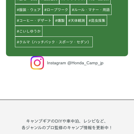
#服装・ウェア
#ロープワーク
#ルール・マナー・用語
#コーヒー・デザート
#燻製
#天体観測
#昆虫採集
#こいしゆうか
#クルマ（ハッチバック・スポーツ・セダン）
Instagram @Honda_Camp_jp
キャンプギアのDIYや車中泊、レシピなど、
各ジャンルのプロ監修のキャンプ情報を更新中！