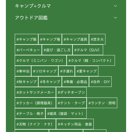
キャンプ+クルマ
アウトドア図鑑
#キャンプ飯
#キャンプ場
#キャンプ道具
#焚き火
#バーベキュー
#遊び・過ごし方
#クルマ（SUV）
#クルマ（ミニバン・ワゴン）
#クルマ（軽・コンパクト）
#車中泊
#ソロキャンプ
#子連れ
#夏キャンプ
#秋キャンプ
#冬キャンプ
#準備・必需品
#自作・DIY
#ホットサンドメーカー
#ダッチオーブン
#クッカー（調理器具）
#テント・タープ
#ランタン・照明
#テーブル・椅子
#寝具（寝袋・マット）
#刃物（ナイフ・ナタ）
#キッチン用品・食器