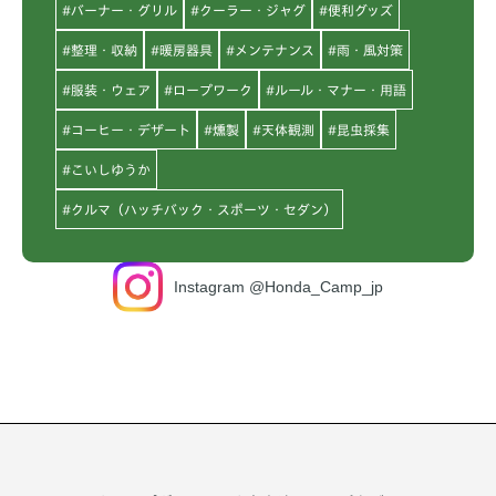
#バーナー・グリル
#クーラー・ジャグ
#便利グッズ
#整理・収納
#暖房器具
#メンテナンス
#雨・風対策
#服装・ウェア
#ロープワーク
#ルール・マナー・用語
#コーヒー・デザート
#燻製
#天体観測
#昆虫採集
#こいしゆうか
#クルマ（ハッチバック・スポーツ・セダン）
Instagram @Honda_Camp_jp